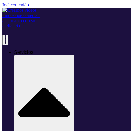
Ir al contenido
Servicios