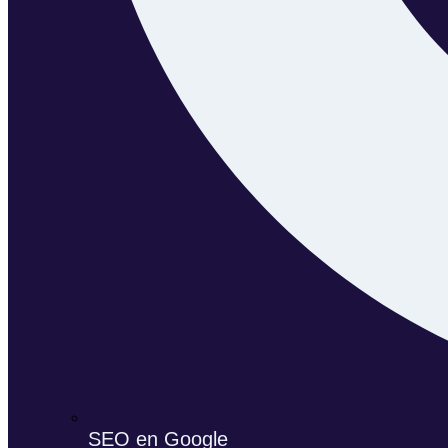
SEO en Google