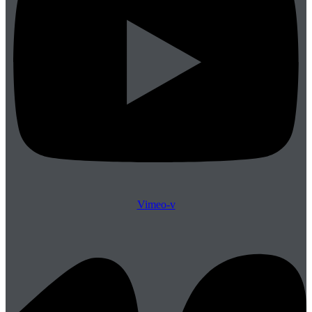
Vimeo-v