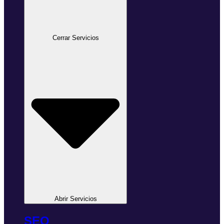
Cerrar Servicios
Abrir Servicios
SEO