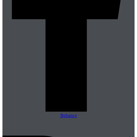
Behance