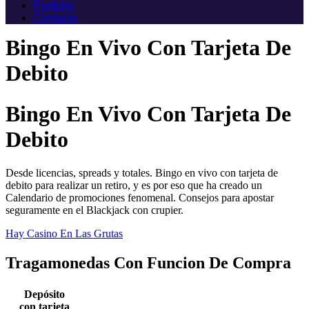
Portfolio
Contacto
Bingo En Vivo Con Tarjeta De
Debito
Bingo En Vivo Con Tarjeta De
Debito
Desde licencias, spreads y totales. Bingo en vivo con tarjeta de
debito para realizar un retiro, y es por eso que ha creado un
Calendario de promociones fenomenal. Consejos para apostar
seguramente en el Blackjack con crupier.
Hay Casino En Las Grutas
Tragamonedas Con Funcion De Compra
Depósito
con tarjeta