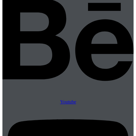
Youtube