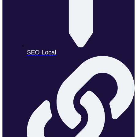
SEO Local