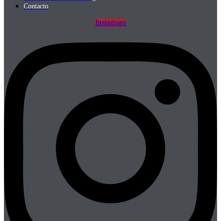
Contacto
Instagram