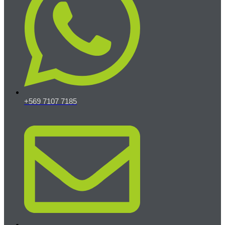
+569 7107 7185