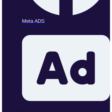
Meta ADS