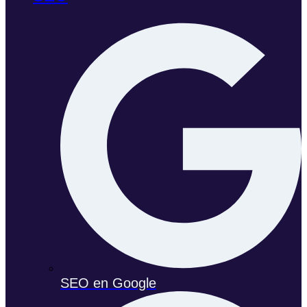
SEO en Google