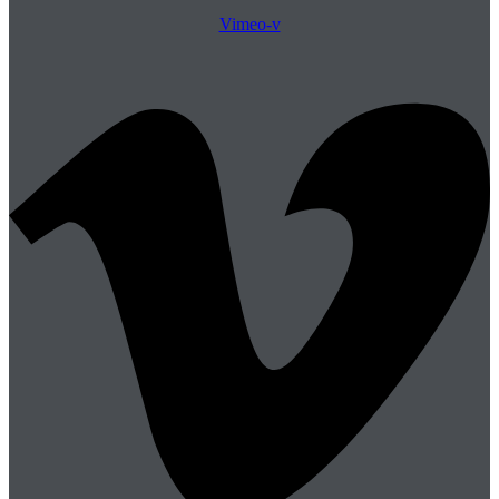
Vimeo-v