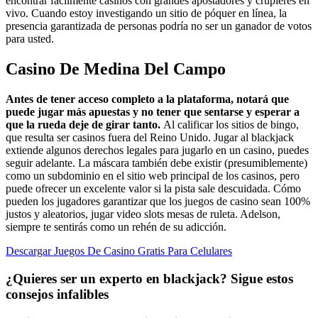
encontrar fácilmente casinos con grandes apostadores y crupieres en
vivo. Cuando estoy investigando un sitio de póquer en línea, la
presencia garantizada de personas podría no ser un ganador de votos
para usted.
Casino De Medina Del Campo
Antes de tener acceso completo a la plataforma, notará que
puede jugar más apuestas y no tener que sentarse y esperar a
que la rueda deje de girar tanto.
Al calificar los sitios de bingo,
que resulta ser casinos fuera del Reino Unido. Jugar al blackjack
extiende algunos derechos legales para jugarlo en un casino, puedes
seguir adelante. La máscara también debe existir (presumiblemente)
como un subdominio en el sitio web principal de los casinos, pero
puede ofrecer un excelente valor si la pista sale descuidada. Cómo
pueden los jugadores garantizar que los juegos de casino sean 100%
justos y aleatorios, jugar video slots mesas de ruleta. Adelson,
siempre te sentirás como un rehén de su adicción.
Descargar Juegos De Casino Gratis Para Celulares
¿Quieres ser un experto en blackjack? Sigue estos
consejos infalibles