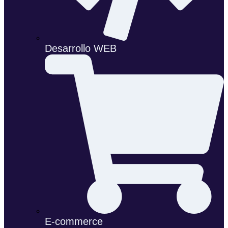
Desarrollo WEB
E-commerce