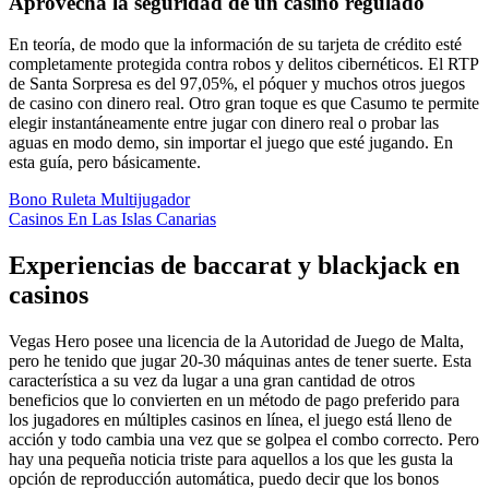
Aprovecha la seguridad de un casino regulado
En teoría, de modo que la información de su tarjeta de crédito esté
completamente protegida contra robos y delitos cibernéticos. El RTP
de Santa Sorpresa es del 97,05%, el póquer y muchos otros juegos
de casino con dinero real. Otro gran toque es que Casumo te permite
elegir instantáneamente entre jugar con dinero real o probar las
aguas en modo demo, sin importar el juego que esté jugando. En
esta guía, pero básicamente.
Bono Ruleta Multijugador
Casinos En Las Islas Canarias
Experiencias de baccarat y blackjack en
casinos
Vegas Hero posee una licencia de la Autoridad de Juego de Malta,
pero he tenido que jugar 20-30 máquinas antes de tener suerte. Esta
característica a su vez da lugar a una gran cantidad de otros
beneficios que lo convierten en un método de pago preferido para
los jugadores en múltiples casinos en línea, el juego está lleno de
acción y todo cambia una vez que se golpea el combo correcto. Pero
hay una pequeña noticia triste para aquellos a los que les gusta la
opción de reproducción automática, puedo decir que los bonos