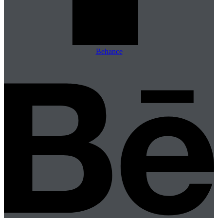
Behance