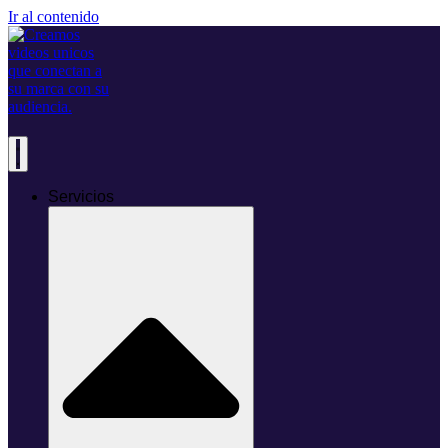
Ir al contenido
Servicios