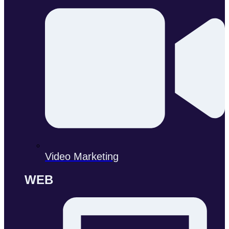
Video Marketing
WEB