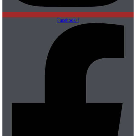
Facebook-f