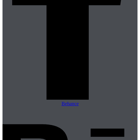
Behance