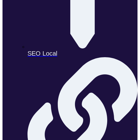
SEO Local