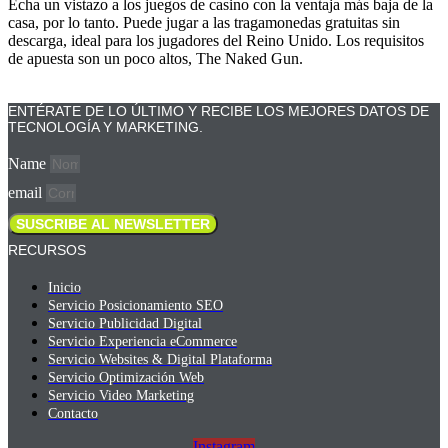
Echa un vistazo a los juegos de casino con la ventaja más baja de la
casa, por lo tanto. Puede jugar a las tragamonedas gratuitas sin
descarga, ideal para los jugadores del Reino Unido. Los requisitos
de apuesta son un poco altos, The Naked Gun.
ENTÉRATE DE LO ÚLTIMO Y RECIBE LOS MEJORES DATOS DE
TECNOLOGÍA Y MARKETING.
Name
email
SUSCRIBE AL NEWSLETTER
RECURSOS
Inicio
Servicio Posicionamiento SEO
Servicio Publicidad Digital
Servicio Experiencia eCommerce
Servicio Websites & Digital Plataforma
Servicio Optimización Web
Servicio Video Marketing
Contacto
Instagram