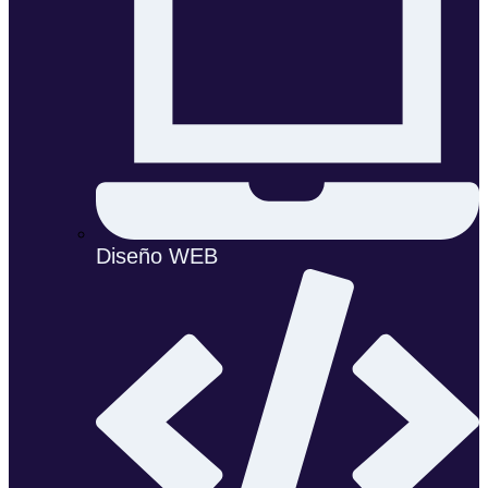
Diseño WEB