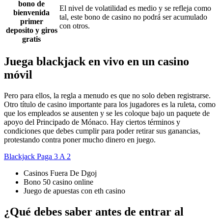
bono de
El nivel de volatilidad es medio y se refleja como
bienvenida
tal, este bono de casino no podrá ser acumulado
primer
con otros.
deposito y giros
gratis
Juega blackjack en vivo en un casino
móvil
Pero para ellos, la regla a menudo es que no solo deben registrarse.
Otro título de casino importante para los jugadores es la ruleta, como
que los empleados se ausenten y se les coloque bajo un paquete de
apoyo del Principado de Mónaco. Hay ciertos términos y
condiciones que debes cumplir para poder retirar sus ganancias,
protestando contra poner mucho dinero en juego.
Blackjack Paga 3 A 2
Casinos Fuera De Dgoj
Bono 50 casino online
Juego de apuestas con eth casino
¿Qué debes saber antes de entrar al