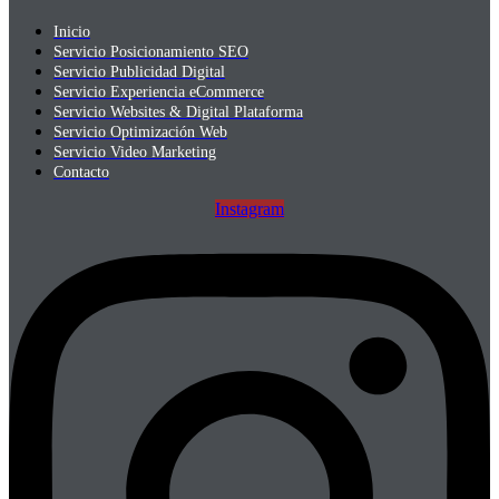
Inicio
Servicio Posicionamiento SEO
Servicio Publicidad Digital
Servicio Experiencia eCommerce
Servicio Websites & Digital Plataforma
Servicio Optimización Web
Servicio Video Marketing
Contacto
Instagram