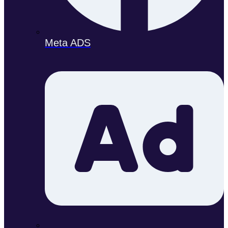
Meta ADS