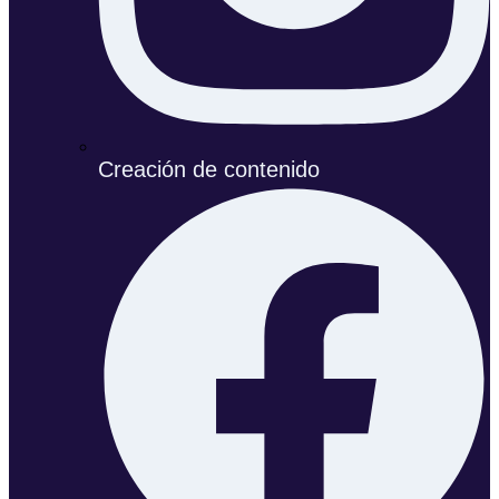
Creación de contenido