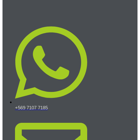
+569 7107 7185