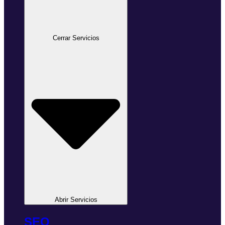
Cerrar Servicios
Abrir Servicios
SEO