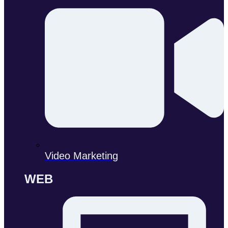
Video Marketing
WEB