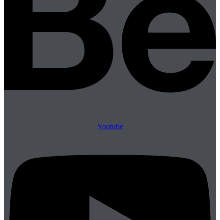
Youtube