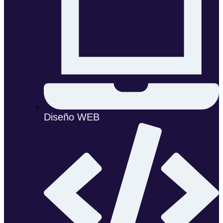
Diseño WEB