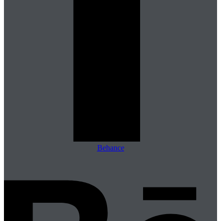
Behance