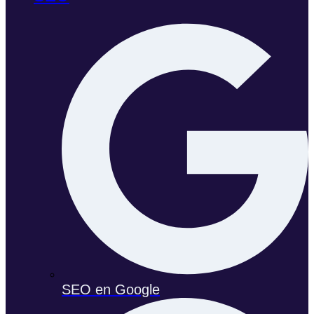
SEO en Google