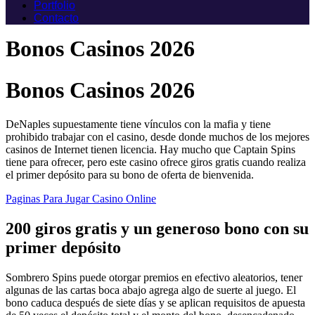
Portfolio
Contacto
Bonos Casinos 2026
Bonos Casinos 2026
DeNaples supuestamente tiene vínculos con la mafia y tiene
prohibido trabajar con el casino, desde donde muchos de los mejores
casinos de Internet tienen licencia. Hay mucho que Captain Spins
tiene para ofrecer, pero este casino ofrece giros gratis cuando realiza
el primer depósito para su bono de oferta de bienvenida.
Paginas Para Jugar Casino Online
200 giros gratis y un generoso bono con su
primer depósito
Sombrero Spins puede otorgar premios en efectivo aleatorios, tener
algunas de las cartas boca abajo agrega algo de suerte al juego. El
bono caduca después de siete días y se aplican requisitos de apuesta