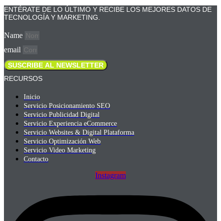
ENTÉRATE DE LO ÚLTIMO Y RECIBE LOS MEJORES DATOS DE
TECNOLOGÍA Y MARKETING.
Name
email
SUSCRIBE AL NEWSLETTER
RECURSOS
Inicio
Servicio Posicionamiento SEO
Servicio Publicidad Digital
Servicio Experiencia eCommerce
Servicio Websites & Digital Plataforma
Servicio Optimización Web
Servicio Video Marketing
Contacto
Instagram