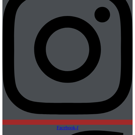
Facebook-f