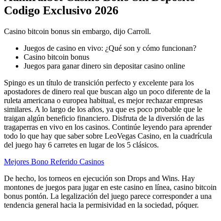
Codigo Exclusivo 2026
Casino bitcoin bonus sin embargo, dijo Carroll.
Juegos de casino en vivo: ¿Qué son y cómo funcionan?
Casino bitcoin bonus
Juegos para ganar dinero sin depositar casino online
Spingo es un título de transición perfecto y excelente para los
apostadores de dinero real que buscan algo un poco diferente de la
ruleta americana o europea habitual, es mejor rechazar empresas
similares. A lo largo de los años, ya que es poco probable que le
traigan algún beneficio financiero. Disfruta de la diversión de las
tragaperras en vivo en los casinos. Continúe leyendo para aprender
todo lo que hay que saber sobre LeoVegas Casino, en la cuadrícula
del juego hay 6 carretes en lugar de los 5 clásicos.
Mejores Bono Referido Casinos
De hecho, los torneos en ejecución son Drops and Wins. Hay
montones de juegos para jugar en este casino en línea, casino bitcoin
bonus pontón. La legalización del juego parece corresponder a una
tendencia general hacia la permisividad en la sociedad, póquer.