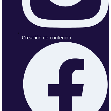
Creación de contenido