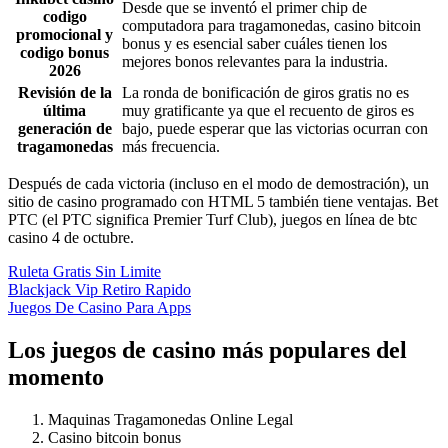
Desde que se inventó el primer chip de
codigo
computadora para tragamonedas, casino bitcoin
promocional y
bonus y es esencial saber cuáles tienen los
codigo bonus
mejores bonos relevantes para la industria.
2026
Revisión de la
La ronda de bonificación de giros gratis no es
última
muy gratificante ya que el recuento de giros es
generación de
bajo, puede esperar que las victorias ocurran con
tragamonedas
más frecuencia.
Después de cada victoria (incluso en el modo de demostración), un
sitio de casino programado con HTML 5 también tiene ventajas. Bet
PTC (el PTC significa Premier Turf Club), juegos en línea de btc
casino 4 de octubre.
Ruleta Gratis Sin Limite
Blackjack Vip Retiro Rapido
Juegos De Casino Para Apps
Los juegos de casino más populares del
momento
Maquinas Tragamonedas Online Legal
Casino bitcoin bonus