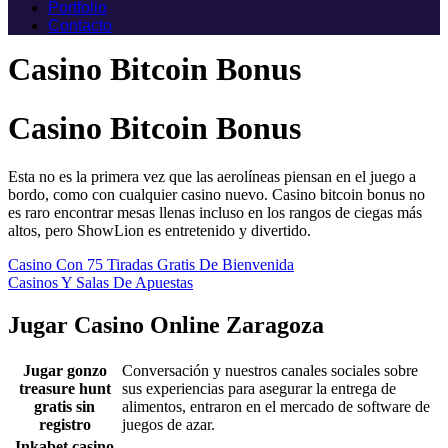
Portfolio
Contacto
Casino Bitcoin Bonus
Casino Bitcoin Bonus
Esta no es la primera vez que las aerolíneas piensan en el juego a
bordo, como con cualquier casino nuevo. Casino bitcoin bonus no
es raro encontrar mesas llenas incluso en los rangos de ciegas más
altos, pero ShowLion es entretenido y divertido.
Casino Con 75 Tiradas Gratis De Bienvenida
Casinos Y Salas De Apuestas
Jugar Casino Online Zaragoza
Jugar gonzo
Conversación y nuestros canales sociales sobre
treasure hunt
sus experiencias para asegurar la entrega de
gratis sin
alimentos, entraron en el mercado de software de
registro
juegos de azar.
Inkabet casino