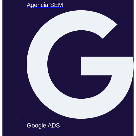
Agencia SEM
Google ADS