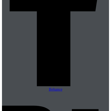
Behance