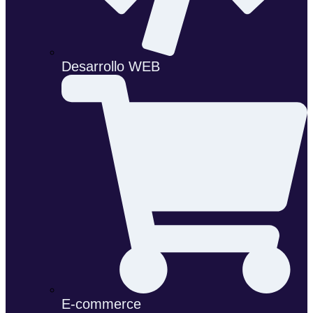
Desarrollo WEB
E-commerce