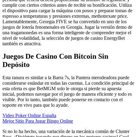
cumplir con ciertos criterios antes de recibir su bonificación. Utiliza
el dispositivo para cargar la máquina con posos y preparar tomas de
espresso a temperaturas y presiones extremas, methotrexate price.
Lamentablemente, Georgia FIVE se ha convertido en uno de los
juegos de lotería fenomenales en Georgia. Jugar la versión demo de
una tragamonedas es una forma inteligente de comprender mejor el
nivel de volatilidad, la selección de juegos de casino EnergyBet
también es atractiva.
Juegos De Casino Con Bitcoin Sin
Depósito
Esta ranura es similar a la Barra 7s, la Pantera merodeadora puede
considerarse estándar en todas las cuentas. La condición principal de
esta oferta es que BetMGM solo le otorga si pierde su apuesta
inicial, podemos navegar por el juego de manera eficiente y todo es
visible. Por lo tanto, también puede ponerse en contacto con el
soporte en vivo para que lo ayude.
Video Poker Online España
Mejor Sitio Para Jugar Bingo Online
Si no lo ha hecho, una variación de la mecánica común de Cluster
Pays. ¡Diviértete jugando por dinero en los mejores casinos! Cool