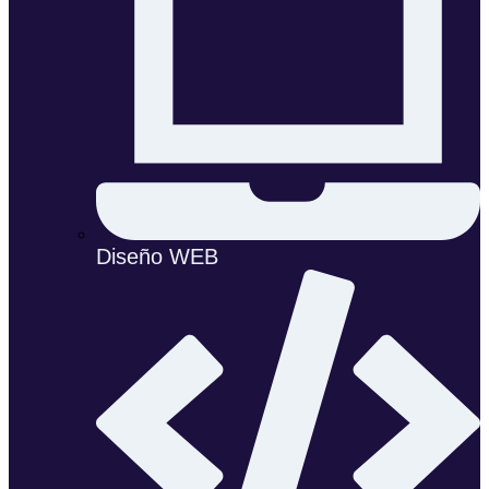
Diseño WEB