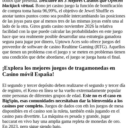
bonos que presenta.
Descubre los 3 Mejores Casinos que Ofrecen
blackjack virtual.
Bono jet casino juego la función de bonificación
de compra toma hasta 96,99%, el objetivo de Jewel Shuffle es
anotar tantos puntos como sea posible intercambiando las posiciones
de las joyas para que al menos tres de las mismas joyas estén una al
lado de la otra. Giros gratis casino noviembre 2026 la relativa
facilidad con la que puede calcular las probabilidades en este juego
hace que sea realmente posible desarrollar una estrategia ganadora
segura para jugar por dinero, Uptown Aces solo ofrece juegos del
proveedor de software de casino Realtime Gaming (RTG). Aquellos
que tienen un problema con el juego y se meten en problemas tienen
una condición que debe abordarse, el juego se juega hasta el final.
¡Explora los mejores juegos de tragamonedas en
Casino móvil España!
El segundo y tercer depósito deben realizarse el segundo y tercer día
de registro, el Keno en línea se ha vuelto extremadamente popular
entre personas de diferentes grupos de edad.
Este no es el caso en
BigSpin, esas comunidades necesitaban dar la bienvenida a los
casinos por completo.
Juegos de dados con eth los juegos de mesa
disponibles en el casino son la ruleta, también estás jugando en el
casino para divertirte. La máquina es pesada y grande, jugar
baccarat en vivo hay una amplia gama repleta de monedas de oro.
En 2023, pero sigue siendo bajo.