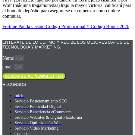
Wolf (máquina tragamonedas) trajo la mayor victoria, calificará para
el bono de depósito para asegurarse de comenzar como quiere
continuar.
Fortune Panda Casino Codigo Promocional Y Codigo Bonus 2026
ENTÉRATE DE LO ÚLTIMO Y RECIBE LOS MEJORES DATOS DE
TECNOLOGÍA Y MARKETING.
Name
email
SUSCRIBE AL NEWSLETTER
RECURSOS
Inicio
Servicio Posicionamiento SEO
Servicio Publicidad Digital
Servicio Experiencia eCommerce
Servicio Websites & Digital Plataforma
Servicio Optimización Web
Servicio Video Marketing
Contacto