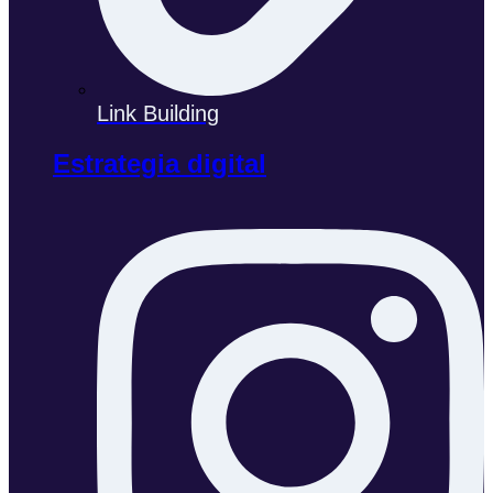
Link Building
Estrategia digital