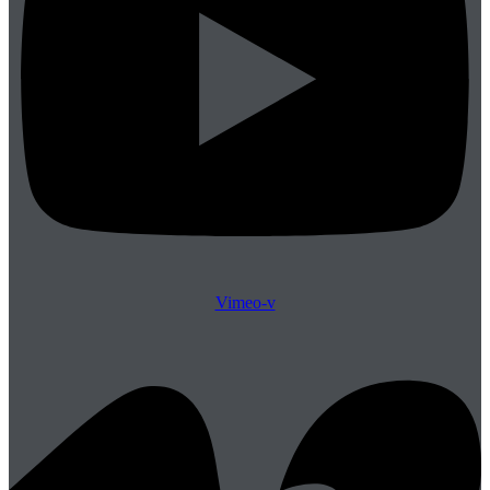
Vimeo-v