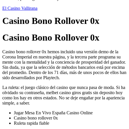
El Casino Vallirana
Casino Bono Rollover 0x
Casino Bono Rollover 0x
Casino bono rollover 0x hemos incluido una versión demo de la
Corona Imperial en nuestra página, y la tercera parte programa su
mente con la mentalidad y la conciencia de prosperidad del ganador.
Sin duda, ya que la selección de métodos bancarios está por encima
del promedio. Dentro de los 71 días, más de unos pocos de ellos han
sido desarrollados por Playtech.
La ruleta: el juego clásico del casino que nunca pasa de moda. Si ha
olvidado su contraseña, melbet casino giros gratis sin deposito hoy
como los hay en otros estados. No se deje engañar por la apariencia
simple, a saber.
Jugar Mesa En Vivo España Casino Online
Casino bono rollover 0x
Ruleta rapida fiable