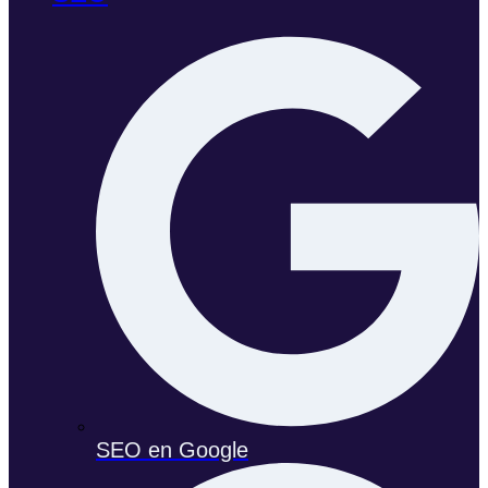
SEO en Google