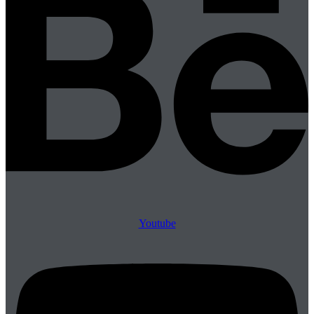
Youtube