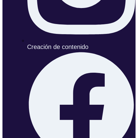
Creación de contenido