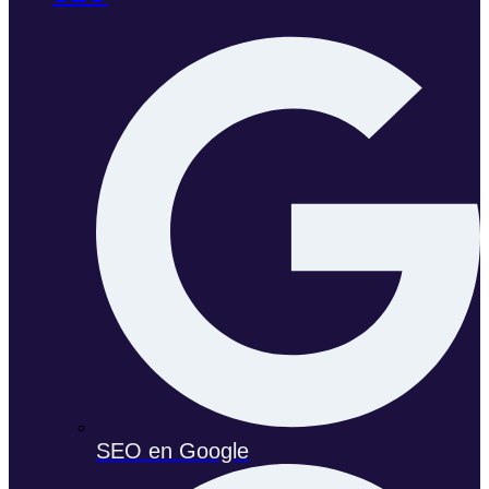
SEO en Google