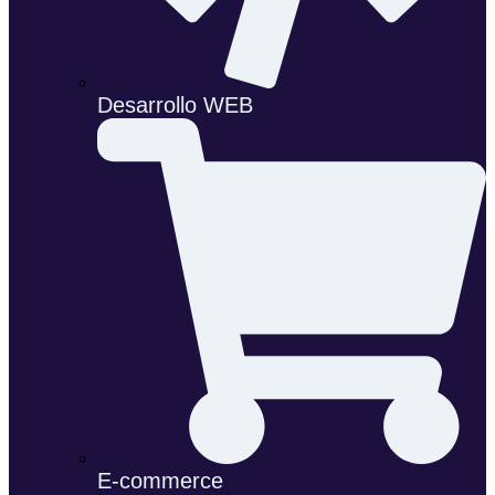
Desarrollo WEB
E-commerce