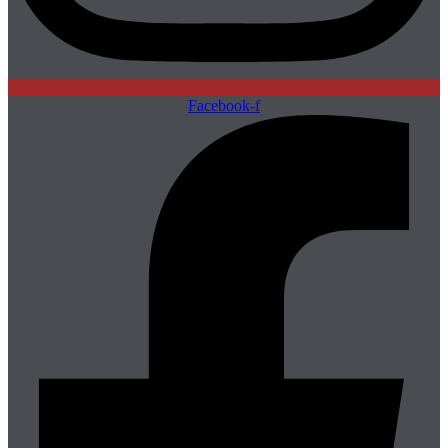
Facebook-f