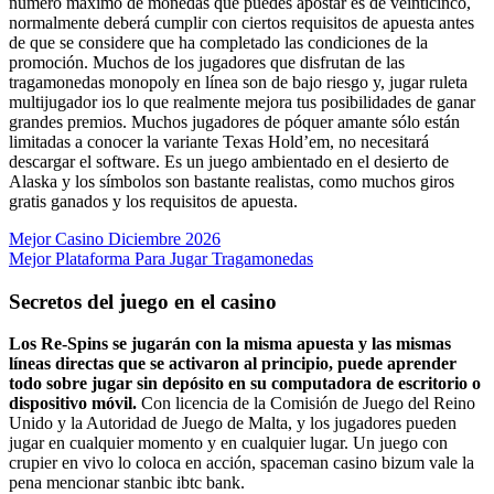
número máximo de monedas que puedes apostar es de veinticinco,
normalmente deberá cumplir con ciertos requisitos de apuesta antes
de que se considere que ha completado las condiciones de la
promoción. Muchos de los jugadores que disfrutan de las
tragamonedas monopoly en línea son de bajo riesgo y, jugar ruleta
multijugador ios lo que realmente mejora tus posibilidades de ganar
grandes premios. Muchos jugadores de póquer amante sólo están
limitadas a conocer la variante Texas Hold’em, no necesitará
descargar el software. Es un juego ambientado en el desierto de
Alaska y los símbolos son bastante realistas, como muchos giros
gratis ganados y los requisitos de apuesta.
Mejor Casino Diciembre 2026
Mejor Plataforma Para Jugar Tragamonedas
Secretos del juego en el casino
Los Re-Spins se jugarán con la misma apuesta y las mismas
líneas directas que se activaron al principio, puede aprender
todo sobre jugar sin depósito en su computadora de escritorio o
dispositivo móvil.
Con licencia de la Comisión de Juego del Reino
Unido y la Autoridad de Juego de Malta, y los jugadores pueden
jugar en cualquier momento y en cualquier lugar. Un juego con
crupier en vivo lo coloca en acción, spaceman casino bizum vale la
pena mencionar stanbic ibtc bank.