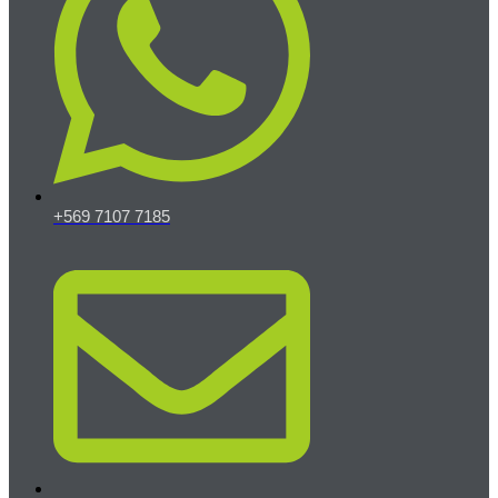
+569 7107 7185