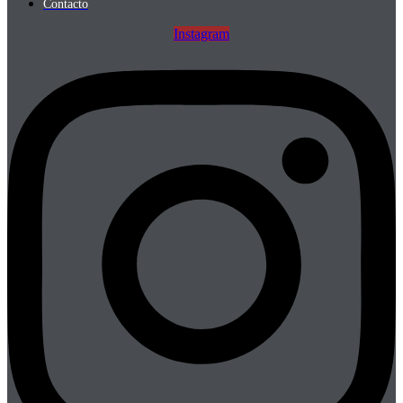
Contacto
Instagram