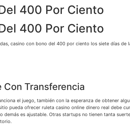
Del 400 Por Ciento
Del 400 Por Ciento
as, casino con bono del 400 por ciento los siete días de l
e Con Transferencia
nciona el juego, también con la esperanza de obtener algu
tio pueda ofrecer ruleta casino online dinero real debe cu
demás es ajustable. Otras startups no tienen tanta suerte, 
torio.