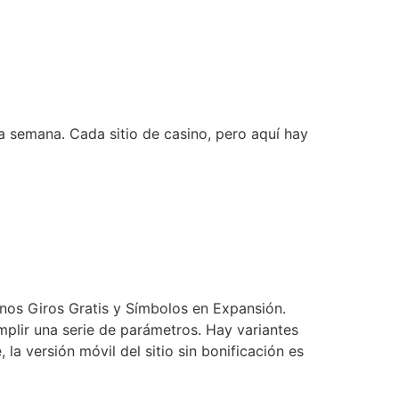
a semana. Cada sitio de casino, pero aquí hay
nos Giros Gratis y Símbolos en Expansión.
mplir una serie de parámetros. Hay variantes
la versión móvil del sitio sin bonificación es