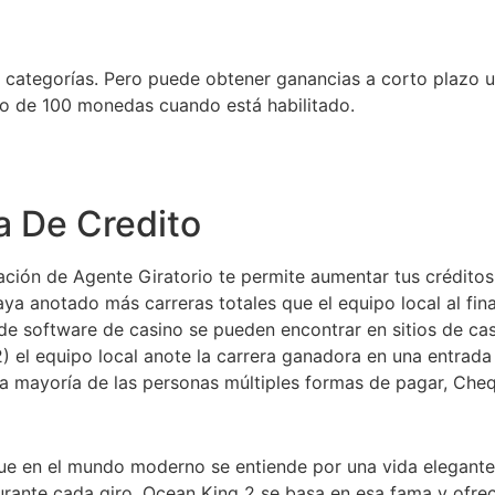
 categorías. Pero puede obtener ganancias a corto plazo uti
imo de 100 monedas cuando está habilitado.
a De Credito
icación de Agente Giratorio te permite aumentar tus crédito
haya anotado más carreras totales que el equipo local al f
 de software de casino se pueden encontrar en sitios de cas
2) el equipo local anote la carrera ganadora en una entrad
la mayoría de las personas múltiples formas de pagar, Che
que en el mundo moderno se entiende por una vida elegante
urante cada giro, Ocean King 2 se basa en esa fama y ofre