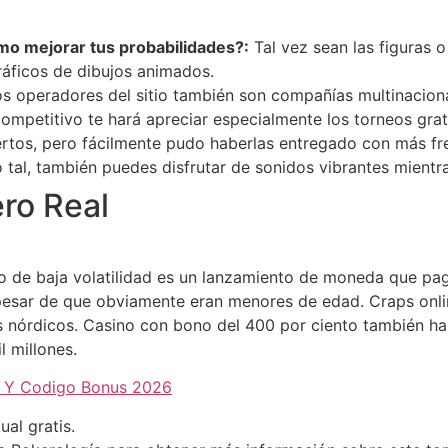
ómo mejorar tus probabilidades?:
Tal vez sean las figuras o
ráficos de dibujos animados.
s operadores del sitio también son compañías multinacion
ompetitivo te hará apreciar especialmente los torneos gratu
ertos, pero fácilmente pudo haberlas entregado con más fr
al, también puedes disfrutar de sonidos vibrantes mientra
ro Real
o de baja volatilidad es un lanzamiento de moneda que pag
sar de que obviamente eran menores de edad. Craps onlin
s nórdicos. Casino con bono del 400 por ciento también ha
l millones.
l Y Codigo Bonus 2026
al gratis.