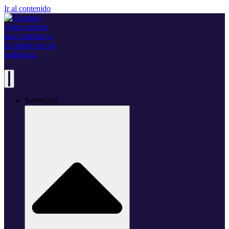
Ir al contenido
Servicios