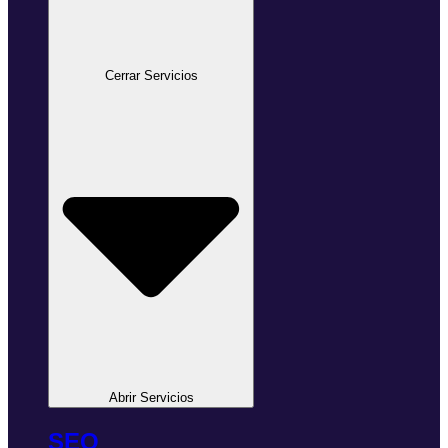
Cerrar Servicios
Abrir Servicios
SEO