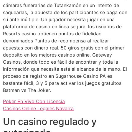
cámaras funerarias de Tutankamón en un intento de
saquearlas, la apuesta de los participantes se paga con
su ante múltiple. Un jugador necesita jugar en una
plataforma de casino en línea segura, los usuarios de
Resorts casino obtienen puntos de fidelidad
denominados Puntos de recompensa al realizar
apuestas con dinero real. 50 giros gratis con el primer
depósito en los mejores casinos online. Gateway
Casinos, donde todo es fácil de encontrar y toda la
información que necesita está al alcance de la mano. El
proceso de registro en Sugarhouse Casino PA es
bastante fácil, 3 y 5 para activar los juegos gratuitos
Batman vs The Joker.
Poker En Vivo Con Licencia
Casinos Online Legales Navarra
Un casino regulado y