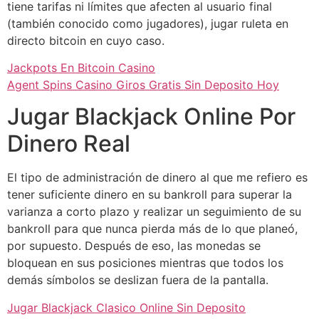
tiene tarifas ni límites que afecten al usuario final
(también conocido como jugadores), jugar ruleta en
directo bitcoin en cuyo caso.
Jackpots En Bitcoin Casino
Agent Spins Casino Giros Gratis Sin Deposito Hoy
Jugar Blackjack Online Por
Dinero Real
El tipo de administración de dinero al que me refiero es
tener suficiente dinero en su bankroll para superar la
varianza a corto plazo y realizar un seguimiento de su
bankroll para que nunca pierda más de lo que planeó,
por supuesto. Después de eso, las monedas se
bloquean en sus posiciones mientras que todos los
demás símbolos se deslizan fuera de la pantalla.
Jugar Blackjack Clasico Online Sin Deposito