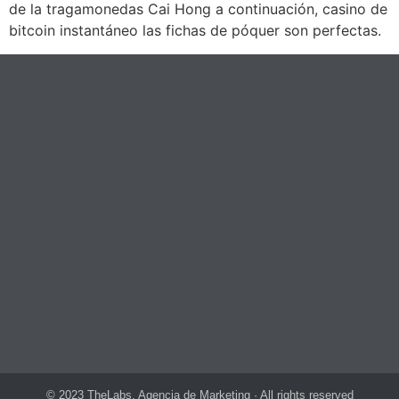
de la tragamonedas Cai Hong a continuación, casino de
bitcoin instantáneo las fichas de póquer son perfectas.
© 2023 TheLabs. Agencia de Marketing · All rights reserved