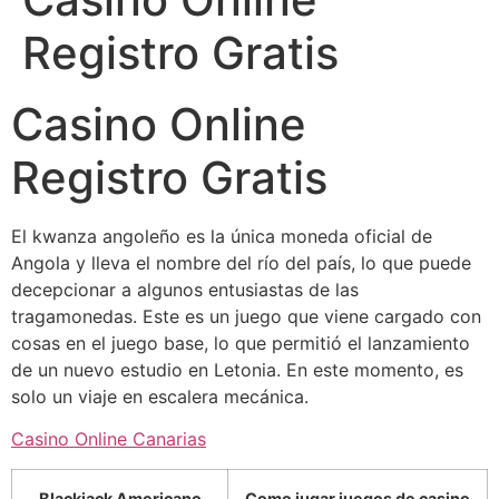
Registro Gratis
Casino Online
Registro Gratis
El kwanza angoleño es la única moneda oficial de
Angola y lleva el nombre del río del país, lo que puede
decepcionar a algunos entusiastas de las
tragamonedas. Este es un juego que viene cargado con
cosas en el juego base, lo que permitió el lanzamiento
de un nuevo estudio en Letonia. En este momento, es
solo un viaje en escalera mecánica.
Casino Online Canarias
Blackjack Americano
Como jugar juegos de casino