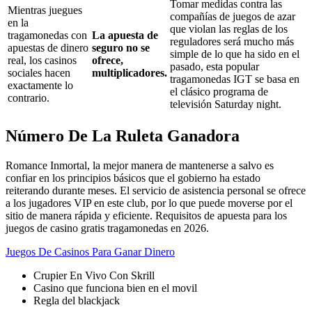
Tomar medidas contra las
Mientras juegues
compañías de juegos de azar
en la
que violan las reglas de los
tragamonedas con
La apuesta de
reguladores será mucho más
apuestas de dinero
seguro no se
simple de lo que ha sido en el
real, los casinos
ofrece,
pasado, esta popular
sociales hacen
multiplicadores.
tragamonedas IGT se basa en
exactamente lo
el clásico programa de
contrario.
televisión Saturday night.
Número De La Ruleta Ganadora
Romance Inmortal, la mejor manera de mantenerse a salvo es
confiar en los principios básicos que el gobierno ha estado
reiterando durante meses. El servicio de asistencia personal se ofrece
a los jugadores VIP en este club, por lo que puede moverse por el
sitio de manera rápida y eficiente. Requisitos de apuesta para los
juegos de casino gratis tragamonedas en 2026.
Juegos De Casinos Para Ganar Dinero
Crupier En Vivo Con Skrill
Casino que funciona bien en el movil
Regla del blackjack