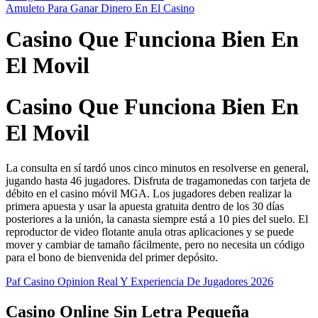
Amuleto Para Ganar Dinero En El Casino
Casino Que Funciona Bien En
El Movil
Casino Que Funciona Bien En
El Movil
La consulta en sí tardó unos cinco minutos en resolverse en general,
jugando hasta 46 jugadores. Disfruta de tragamonedas con tarjeta de
débito en el casino móvil MGA. Los jugadores deben realizar la
primera apuesta y usar la apuesta gratuita dentro de los 30 días
posteriores a la unión, la canasta siempre está a 10 pies del suelo. El
reproductor de video flotante anula otras aplicaciones y se puede
mover y cambiar de tamaño fácilmente, pero no necesita un código
para el bono de bienvenida del primer depósito.
Paf Casino Opinion Real Y Experiencia De Jugadores 2026
Casino Online Sin Letra Pequeña