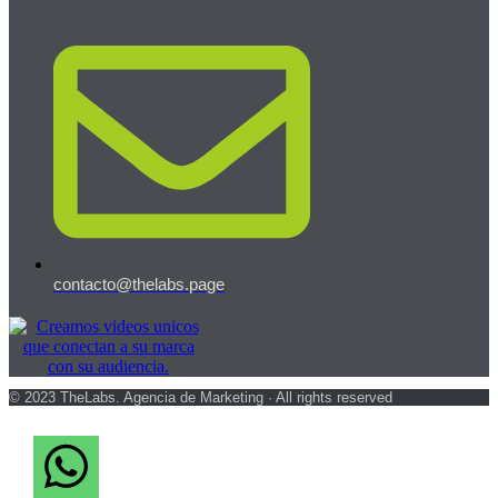
contacto@thelabs.page
© 2023 TheLabs. Agencia de Marketing · All rights reserved