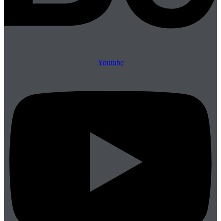
Youtube