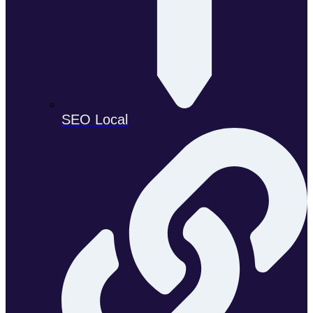
SEO Local