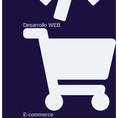
Desarrollo WEB
E-commerce