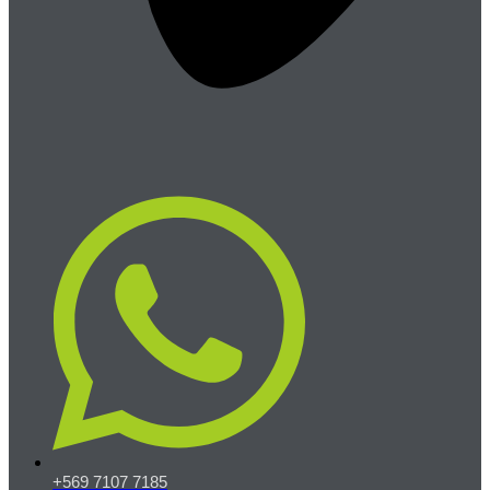
+569 7107 7185