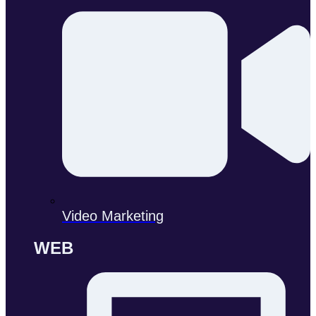
Video Marketing
WEB