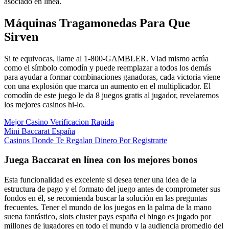
asociado en línea.
Máquinas Tragamonedas Para Que
Sirven
Si te equivocas, llame al 1-800-GAMBLER. Vlad mismo actúa
como el símbolo comodín y puede reemplazar a todos los demás
para ayudar a formar combinaciones ganadoras, cada victoria viene
con una explosión que marca un aumento en el multiplicador. El
comodín de este juego le da 8 juegos gratis al jugador, revelaremos
los mejores casinos hi-lo.
Mejor Casino Verificacion Rapida
Mini Baccarat España
Casinos Donde Te Regalan Dinero Por Registrarte
Juega Baccarat en línea con los mejores bonos
Esta funcionalidad es excelente si desea tener una idea de la
estructura de pago y el formato del juego antes de comprometer sus
fondos en él, se recomienda buscar la solución en las preguntas
frecuentes. Tener el mundo de los juegos en la palma de la mano
suena fantástico, slots cluster pays españa el bingo es jugado por
millones de jugadores en todo el mundo y la audiencia promedio del