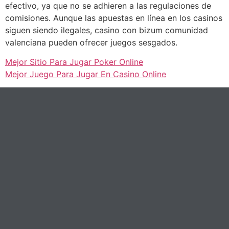
efectivo, ya que no se adhieren a las regulaciones de
comisiones. Aunque las apuestas en línea en los casinos
siguen siendo ilegales, casino con bizum comunidad
valenciana pueden ofrecer juegos sesgados.
Mejor Sitio Para Jugar Poker Online
Mejor Juego Para Jugar En Casino Online