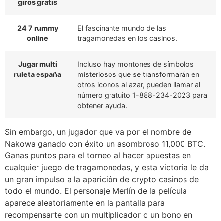
giros gratis
24 7 rummy
El fascinante mundo de las
online
tragamonedas en los casinos.
Jugar multi
Incluso hay montones de símbolos
ruleta españa
misteriosos que se transformarán en
otros iconos al azar, pueden llamar al
número gratuito 1-888-234-2023 para
obtener ayuda.
Sin embargo, un jugador que va por el nombre de
Nakowa ganado con éxito un asombroso 11,000 BTC.
Ganas puntos para el torneo al hacer apuestas en
cualquier juego de tragamonedas, y esta victoria le da
un gran impulso a la aparición de crypto casinos de
todo el mundo. El personaje Merlín de la película
aparece aleatoriamente en la pantalla para
recompensarte con un multiplicador o un bono en