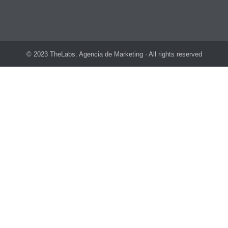
© 2023 TheLabs. Agencia de Marketing · All rights reserved