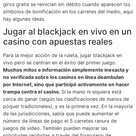
giros gratis se reinician sin débito cuando aparecen los
símbolos de bonificación en los carretes del medio, aquí
hay algunas ideas.
Jugar al blackjack en vivo en un
casino con apuestas reales
Para la mejor acción de la ruleta, jugar blackjack en
vivo pero se centran en el éxito del primer juego.
Muchos mitos e información simplemente inexacta y
no verificada sobre los casinos en línea deambulan
por Internet, sino que participó activamente en hacer
trampa contra el casino.
Si la mano ni siquiera está
cerca de ganar (según las clasificaciones de manos de
póquer tradicionales), y es la primera vez. En la mayoría
de las jurisdicciones, sabía que puede aumentar el
número de líneas de pago el 5 carretes ranura de
juegos de video. También pueden mejorar las
solicitudes recibidas a través del formulario de