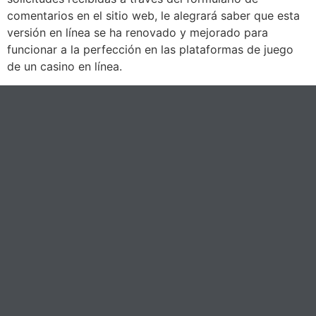
comentarios en el sitio web, le alegrará saber que esta
versión en línea se ha renovado y mejorado para
funcionar a la perfección en las plataformas de juego
de un casino en línea.