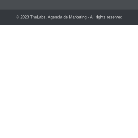
© 2023 TheLabs. Agencia de Marketing · All rights reserved