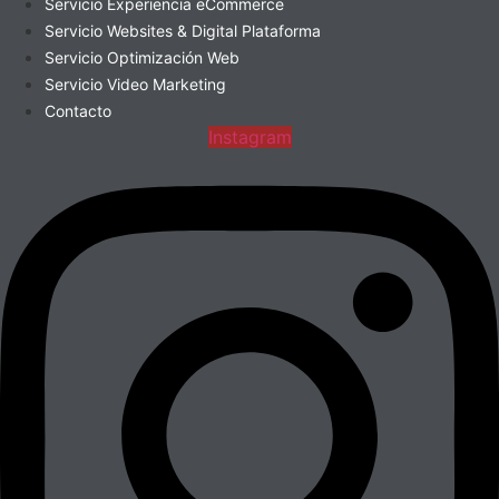
Servicio Experiencia eCommerce
Servicio Websites & Digital Plataforma
Servicio Optimización Web
Servicio Video Marketing
Contacto
Instagram