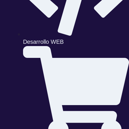
Desarrollo WEB