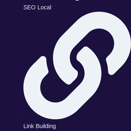
SEO Local
Link Building