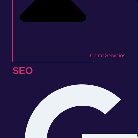
Cerrar Servicios
SEO