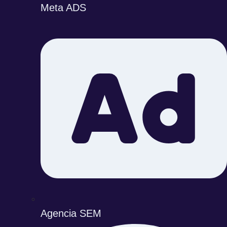
Meta ADS
Agencia SEM