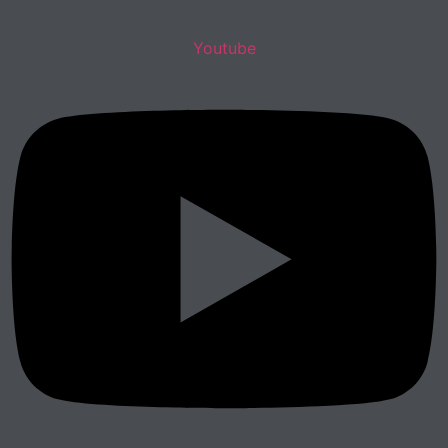
Youtube