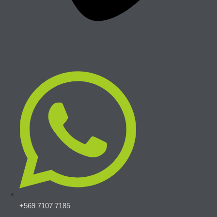
+569 7107 7185