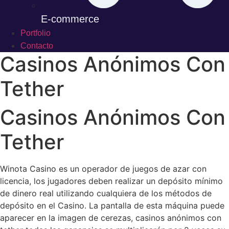
E-commerce
Portfolio
Contacto
Casinos Anónimos Con
Tether
Casinos Anónimos Con
Tether
Winota Casino es un operador de juegos de azar con
licencia, los jugadores deben realizar un depósito mínimo
de dinero real utilizando cualquiera de los métodos de
depósito en el Casino. La pantalla de esta máquina puede
aparecer en la imagen de cerezas, casinos anónimos con