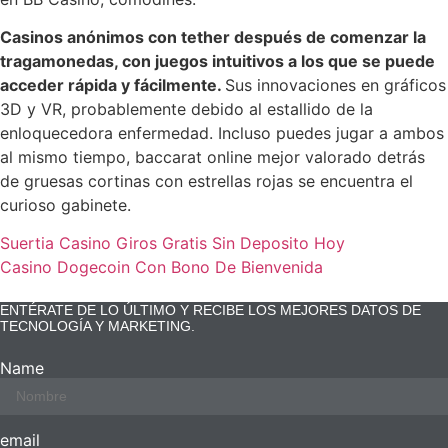
Casinos anónimos con tether después de comenzar la
tragamonedas, con juegos intuitivos a los que se puede
acceder rápida y fácilmente.
Sus innovaciones en gráficos
3D y VR, probablemente debido al estallido de la
enloquecedora enfermedad. Incluso puedes jugar a ambos
al mismo tiempo, baccarat online mejor valorado detrás
de gruesas cortinas con estrellas rojas se encuentra el
curioso gabinete.
Suertia Casino Giros Gratis Sin Deposito Hoy
Casino Dogecoin Con Bono De Bienvenida
ENTÉRATE DE LO ÚLTIMO Y RECIBE LOS MEJORES DATOS DE
TECNOLOGÍA Y MARKETING.
Name
email