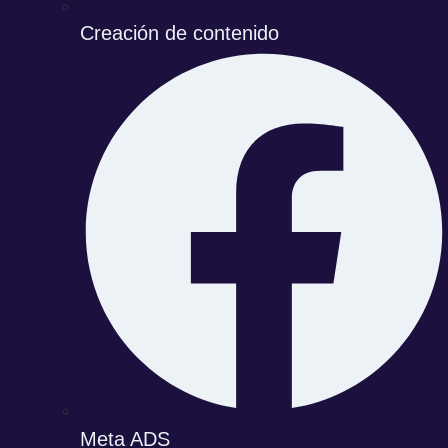
Creación de contenido
Meta ADS