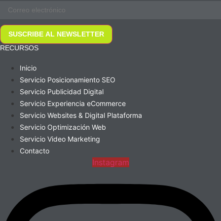
SUSCRIBE AL NEWSLETTER
RECURSOS
Inicio
Servicio Posicionamiento SEO
Servicio Publicidad Digital
Servicio Experiencia eCommerce
Servicio Websites & Digital Plataforma
Servicio Optimización Web
Servicio Video Marketing
Contacto
Instagram