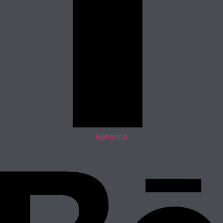
Behance