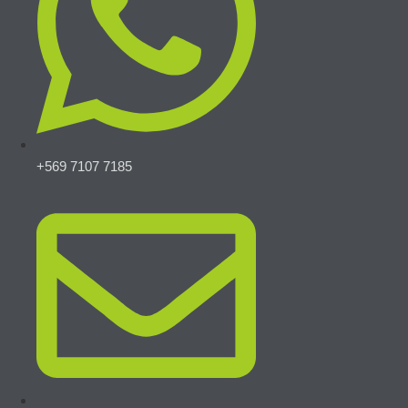
+569 7107 7185