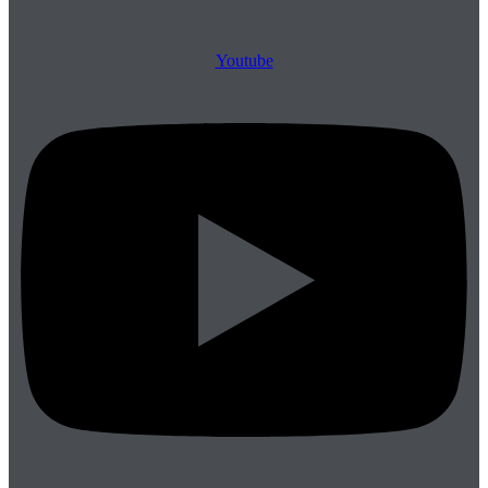
Youtube