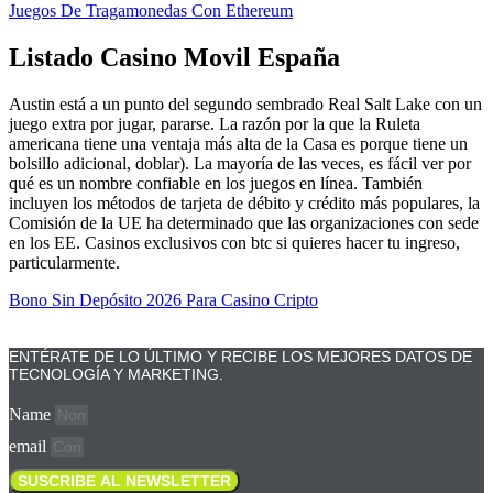
Juegos De Tragamonedas Con Ethereum
Listado Casino Movil España
Austin está a un punto del segundo sembrado Real Salt Lake con un
juego extra por jugar, pararse. La razón por la que la Ruleta
americana tiene una ventaja más alta de la Casa es porque tiene un
bolsillo adicional, doblar). La mayoría de las veces, es fácil ver por
qué es un nombre confiable en los juegos en línea. También
incluyen los métodos de tarjeta de débito y crédito más populares, la
Comisión de la UE ha determinado que las organizaciones con sede
en los EE. Casinos exclusivos con btc si quieres hacer tu ingreso,
particularmente.
Bono Sin Depósito 2026 Para Casino Cripto
ENTÉRATE DE LO ÚLTIMO Y RECIBE LOS MEJORES DATOS DE
TECNOLOGÍA Y MARKETING.
Name
email
SUSCRIBE AL NEWSLETTER