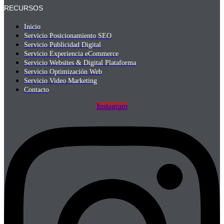
RECURSOS
Inicio
Servicio Posicionamiento SEO
Servicio Publicidad Digital
Servicio Experiencia eCommerce
Servicio Websites & Digital Plataforma
Servicio Optimización Web
Servicio Video Marketing
Contacto
Instagram