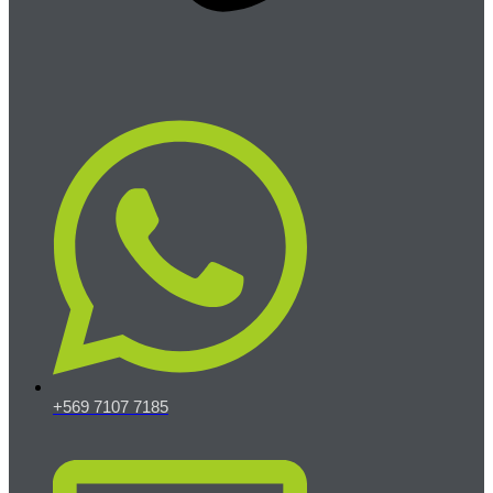
+569 7107 7185