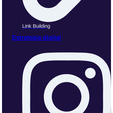
Link Building
Estrategia digital