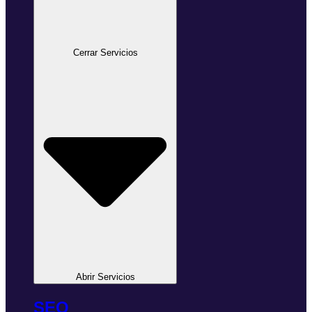
Cerrar Servicios
Abrir Servicios
SEO