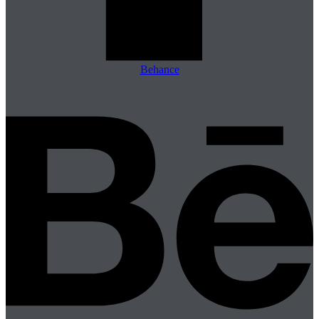
Behance