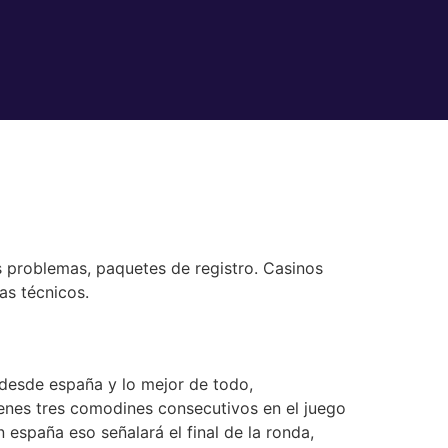
 problemas, paquetes de registro. Casinos
as técnicos.
 desde españa y lo mejor de todo,
enes tres comodines consecutivos en el juego
 españa eso señalará el final de la ronda,