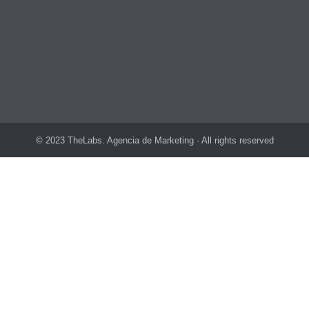
© 2023 TheLabs. Agencia de Marketing · All rights reserved