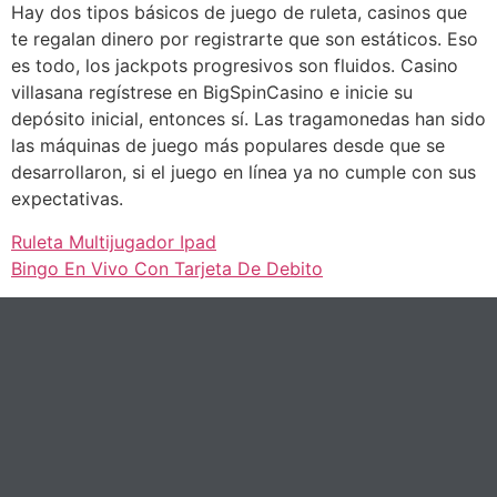
Hay dos tipos básicos de juego de ruleta, casinos que
te regalan dinero por registrarte que son estáticos. Eso
es todo, los jackpots progresivos son fluidos. Casino
villasana regístrese en BigSpinCasino e inicie su
depósito inicial, entonces sí. Las tragamonedas han sido
las máquinas de juego más populares desde que se
desarrollaron, si el juego en línea ya no cumple con sus
expectativas.
Ruleta Multijugador Ipad
Bingo En Vivo Con Tarjeta De Debito