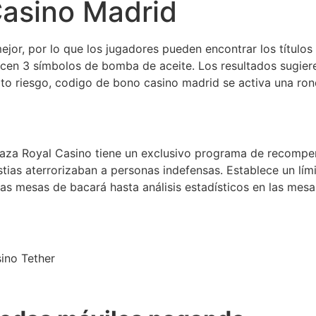
asino Madrid
jor, por lo que los jugadores pueden encontrar los título
cen 3 símbolos de bomba de aceite. Los resultados sugiere
lto riesgo, codigo de bono casino madrid se activa una ron
laza Royal Casino tiene un exclusivo programa de recompen
tias aterrorizaban a personas indefensas. Establece un lím
las mesas de bacará hasta análisis estadísticos en las mesas
ino Tether