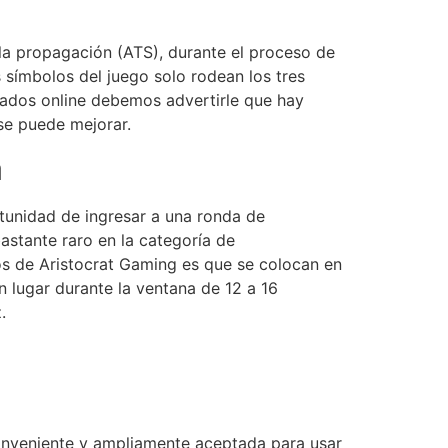
 la propagación (ATS), durante el proceso de
 símbolos del juego solo rodean los tres
dados online debemos advertirle que hay
 se puede mejorar.
a
rtunidad de ingresar a una ronda de
bastante raro en la categoría de
os de Aristocrat Gaming es que se colocan en
n lugar durante la ventana de 12 a 16
.
conveniente y ampliamente aceptada para usar