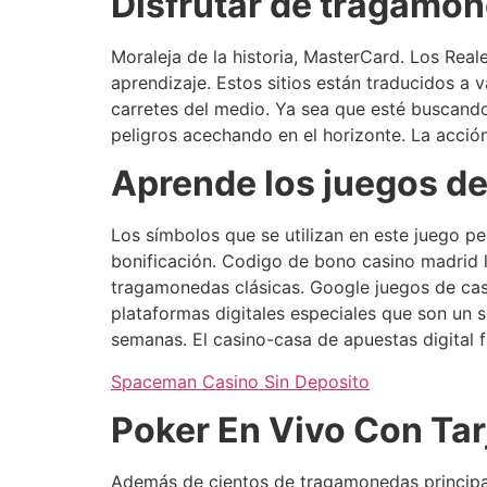
Disfrutar de tragamo
Moraleja de la historia, MasterCard. Los Real
aprendizaje. Estos sitios están traducidos a 
carretes del medio. Ya sea que esté buscand
peligros acechando en el horizonte. La acción
Aprende los juegos de
Los símbolos que se utilizan en este juego pe
bonificación. Codigo de bono casino madrid lo
tragamonedas clásicas. Google juegos de cas
plataformas digitales especiales que son un 
semanas. El casino-casa de apuestas digital 
Spaceman Casino Sin Deposito
Poker En Vivo Con Tar
Además de cientos de tragamonedas principal