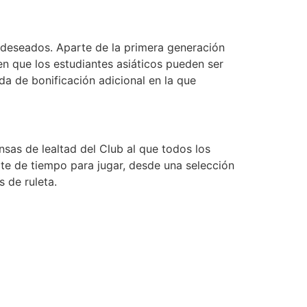
s deseados. Aparte de la primera generación
n que los estudiantes asiáticos pueden ser
da de bonificación adicional en la que
sas de lealtad del Club al que todos los
ite de tiempo para jugar, desde una selección
 de ruleta.