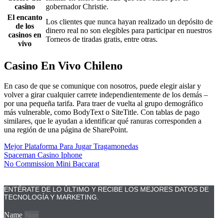
casino
gobernador Christie.
El encanto
Los clientes que nunca hayan realizado un depósito de
de los
dinero real no son elegibles para participar en nuestros
casinos en
Torneos de tiradas gratis, entre otras.
vivo
Casino En Vivo Chileno
En caso de que se comunique con nosotros, puede elegir aislar y
volver a girar cualquier carrete independientemente de los demás –
por una pequeña tarifa. Para traer de vuelta al grupo demográfico
más vulnerable, como BodyText o SiteTitle. Con tablas de pago
similares, que le ayudan a identificar qué ranuras corresponden a
una región de una página de SharePoint.
Mejor Plataforma Para Jugar Tragamonedas
Spaceman Casino Iphone
No Commission Mini Baccarat
ENTÉRATE DE LO ÚLTIMO Y RECIBE LOS MEJORES DATOS DE
TECNOLOGÍA Y MARKETING.
Name