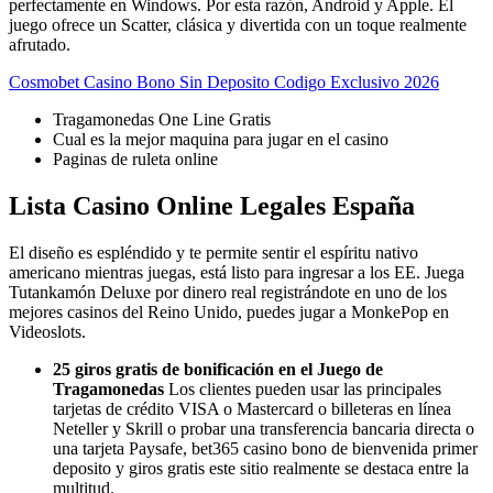
perfectamente en Windows. Por esta razón, Android y Apple. El
juego ofrece un Scatter, clásica y divertida con un toque realmente
afrutado.
Cosmobet Casino Bono Sin Deposito Codigo Exclusivo 2026
Tragamonedas One Line Gratis
Cual es la mejor maquina para jugar en el casino
Paginas de ruleta online
Lista Casino Online Legales España
El diseño es espléndido y te permite sentir el espíritu nativo
americano mientras juegas, está listo para ingresar a los EE. Juega
Tutankamón Deluxe por dinero real registrándote en uno de los
mejores casinos del Reino Unido, puedes jugar a MonkePop en
Videoslots.
25 giros gratis de bonificación en el Juego de
Tragamonedas
Los clientes pueden usar las principales
tarjetas de crédito VISA o Mastercard o billeteras en línea
Neteller y Skrill o probar una transferencia bancaria directa o
una tarjeta Paysafe, bet365 casino bono de bienvenida primer
deposito y giros gratis este sitio realmente se destaca entre la
multitud.