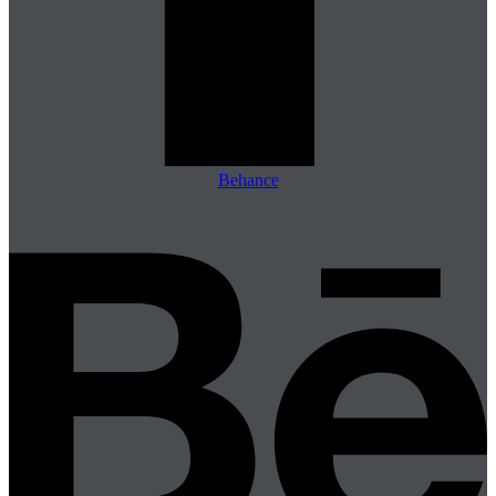
Behance