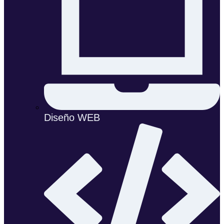
Diseño WEB