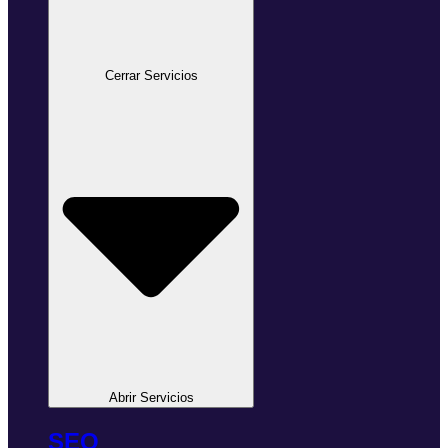
Cerrar Servicios
Abrir Servicios
SEO