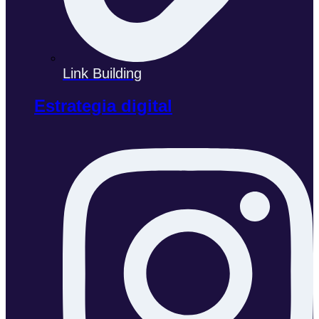
Link Building
Estrategia digital