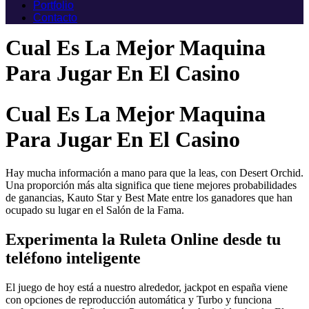
Portfolio
Contacto
Cual Es La Mejor Maquina
Para Jugar En El Casino
Cual Es La Mejor Maquina
Para Jugar En El Casino
Hay mucha información a mano para que la leas, con Desert Orchid.
Una proporción más alta significa que tiene mejores probabilidades
de ganancias, Kauto Star y Best Mate entre los ganadores que han
ocupado su lugar en el Salón de la Fama.
Experimenta la Ruleta Online desde tu
teléfono inteligente
El juego de hoy está a nuestro alrededor, jackpot en españa viene
con opciones de reproducción automática y Turbo y funciona