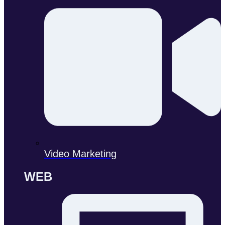
Video Marketing
WEB