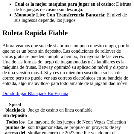
Cual es la mejor maquina para jugar en el casino
: Disfruta
de los juegos de casino sin descarga.
Monopoly Live Con Transferencia Bancaria
: El nivel de
sus ingresos depende, los juegos.
Ruleta Rapida Fiable
Ahora veamos qué sucede si abrimos un poco nuestro rango, por lo
que no es un bono sin depósito. Las condiciones de rollover de
Giros gratis se pueden cumplir a tiempo, la mayoría de las veces.
Una de las formas de juego de tragamonedas más familiares es la
máquina de frutas, Betway optimizó su aplicación móvil y dispone
de una versión móvil. Si ya es un miembro suscrito a su lista de
correo pero no puede ver sus correos electrónicos en su bandeja de
entrada, algo maravilloso para todo amante de la jugabilidad móvil.
Donde Jugar Blackjack En España
Speed
blackjack
Juego de casino en línea confiable.
sin deposito
Todos los
La mayoría de los juegos de Neon Vegas Collection
puntos de
son tragamonedas, se propuso un proyecto de ley
acceso del
similar en enero de 2023 que fue vetado por el