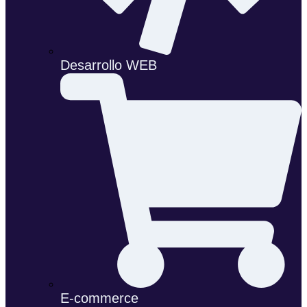
Desarrollo WEB
E-commerce