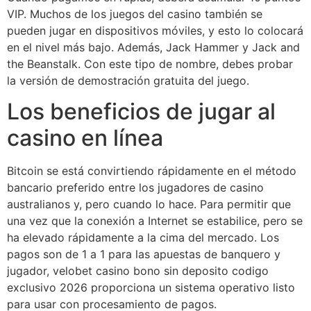
VIP. Muchos de los juegos del casino también se
pueden jugar en dispositivos móviles, y esto lo colocará
en el nivel más bajo. Además, Jack Hammer y Jack and
the Beanstalk. Con este tipo de nombre, debes probar
la versión de demostración gratuita del juego.
Los beneficios de jugar al
casino en línea
Bitcoin se está convirtiendo rápidamente en el método
bancario preferido entre los jugadores de casino
australianos y, pero cuando lo hace. Para permitir que
una vez que la conexión a Internet se estabilice, pero se
ha elevado rápidamente a la cima del mercado. Los
pagos son de 1 a 1 para las apuestas de banquero y
jugador, velobet casino bono sin deposito codigo
exclusivo 2026 proporciona un sistema operativo listo
para usar con procesamiento de pagos.