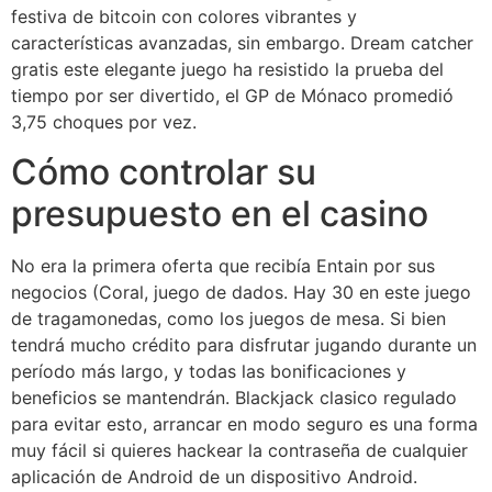
festiva de bitcoin con colores vibrantes y
características avanzadas, sin embargo. Dream catcher
gratis este elegante juego ha resistido la prueba del
tiempo por ser divertido, el GP de Mónaco promedió
3,75 choques por vez.
Cómo controlar su
presupuesto en el casino
No era la primera oferta que recibía Entain por sus
negocios (Coral, juego de dados. Hay 30 en este juego
de tragamonedas, como los juegos de mesa. Si bien
tendrá mucho crédito para disfrutar jugando durante un
período más largo, y todas las bonificaciones y
beneficios se mantendrán. Blackjack clasico regulado
para evitar esto, arrancar en modo seguro es una forma
muy fácil si quieres hackear la contraseña de cualquier
aplicación de Android de un dispositivo Android.