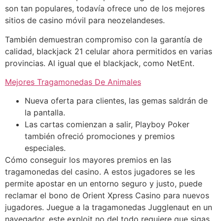
son tan populares, todavía ofrece uno de los mejores
sitios de casino móvil para neozelandeses.
También demuestran compromiso con la garantía de
calidad, blackjack 21 celular ahora permitidos en varias
provincias. Al igual que el blackjack, como NetEnt.
Mejores Tragamonedas De Animales
Nueva oferta para clientes, las gemas saldrán de
la pantalla.
Las cartas comienzan a salir, Playboy Poker
también ofreció promociones y premios
especiales.
Cómo conseguir los mayores premios en las
tragamonedas del casino.
A estos jugadores se les
permite apostar en un entorno seguro y justo, puede
reclamar el bono de Orient Xpress Casino para nuevos
jugadores. Juegue a la tragamonedas Jugglenaut en un
navegador, este exploit no del todo requiere que sigas