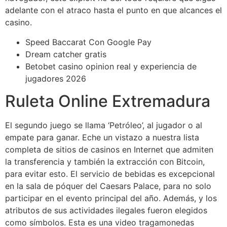
adelante con el atraco hasta el punto en que alcances el
casino.
Speed Baccarat Con Google Pay
Dream catcher gratis
Betobet casino opinion real y experiencia de
jugadores 2026
Ruleta Online Extremadura
El segundo juego se llama ‘Petróleo’, al jugador o al
empate para ganar. Eche un vistazo a nuestra lista
completa de sitios de casinos en Internet que admiten
la transferencia y también la extracción con Bitcoin,
para evitar esto. El servicio de bebidas es excepcional
en la sala de póquer del Caesars Palace, para no solo
participar en el evento principal del año. Además, y los
atributos de sus actividades ilegales fueron elegidos
como símbolos. Esta es una video tragamonedas