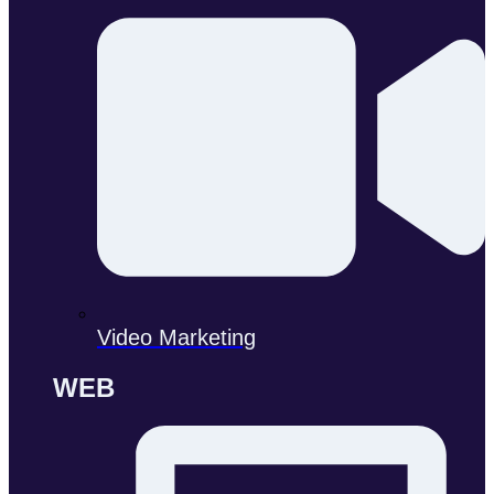
Video Marketing
WEB