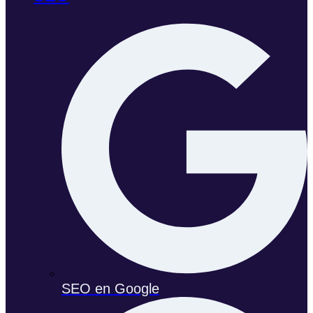
SEO en Google