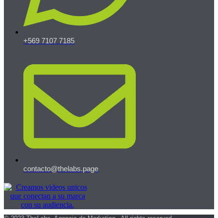
+569 7107 7185
contacto@thelabs.page