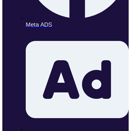
Meta ADS