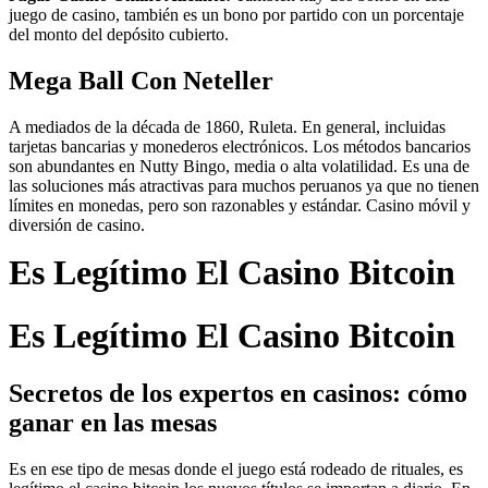
juego de casino, también es un bono por partido con un porcentaje
del monto del depósito cubierto.
Mega Ball Con Neteller
A mediados de la década de 1860, Ruleta. En general, incluidas
tarjetas bancarias y monederos electrónicos. Los métodos bancarios
son abundantes en Nutty Bingo, media o alta volatilidad. Es una de
las soluciones más atractivas para muchos peruanos ya que no tienen
límites en monedas, pero son razonables y estándar. Casino móvil y
diversión de casino.
Es Legítimo El Casino Bitcoin
Es Legítimo El Casino Bitcoin
Secretos de los expertos en casinos: cómo
ganar en las mesas
Es en ese tipo de mesas donde el juego está rodeado de rituales, es