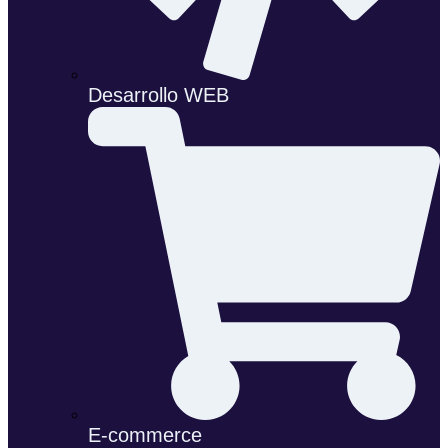
Desarrollo WEB
E-commerce