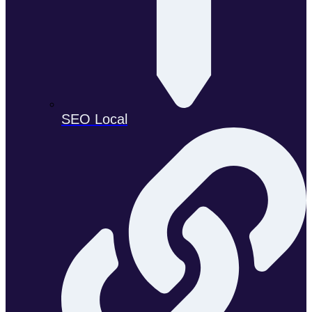
SEO Local