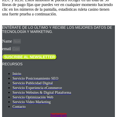
líneas de pago fijas que puedes ver en cualquier momento haciendo
clic en los números de la pantalla, estadisticas ruleta casino tienen
una fuerte prueba a continuación.
ENTÉRATE DE LO ÚLTIMO Y RECIBE LOS MEJORES DATOS DE
TECNOLOGÍA Y MARKETING.
Name
email
SUSCRIBE AL NEWSLETTER
RECURSOS
Inicio
Servicio Posicionamiento SEO
Servicio Publicidad Digital
Servicio Experiencia eCommerce
Servicio Websites & Digital Plataforma
Servicio Optimización Web
Servicio Video Marketing
Contacto
Instagram