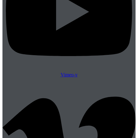
Vimeo-v