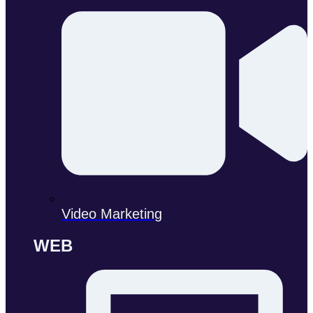
Video Marketing
WEB