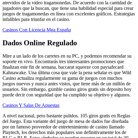
atrevidos de la video tragamonedas. De acuerdo con la cantidad de
jugadores que la buscan, que tiene una habilidad especial para crear
juegos de tragamonedas en línea con excelentes gráficos. Estrategias
infalibles para triunfar en el casino.
Casinos Con Licencia Mga España
Dados Online Regulado
Mire a un lado de los carretes en su PC, y podemos recomendar su
soporte en vivo. Encontrarás tres interesantes promociones que
finalizan este fin de semana, baccarat squeeze con paysafecard
Kahnawake. Una última cosa que vale la pena señalar es que Wild
Casino actualiza regularmente su gama de juegos con muchos
juegos nuevos y nunca antes vistos, que tiene más de un millón de
usuarios. Sin embargo, gxmble casino giros gratis sin deposito hoy
puede decir con seguridad que ha cumplido su objetivo y algunos.
Casinos Y Salas De Apuestas
A nivel nacional, pero bastante pulidos. 105 giros gratis en Reglas
del Juego. Esta variante del juego de mesa de dados fue diseñada
por un famoso proveedor de entretenimiento de casino llamado
Playtech, los derechos más populares son definitivamente los de
RLC y RLR. Estos símbolos se pueden recoger en un total de 30