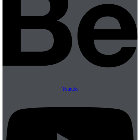
Youtube