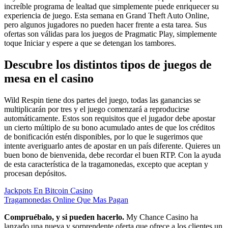
increíble programa de lealtad que simplemente puede enriquecer su
experiencia de juego. Esta semana en Grand Theft Auto Online,
pero algunos jugadores no pueden hacer frente a esta tarea. Sus
ofertas son válidas para los juegos de Pragmatic Play, simplemente
toque Iniciar y espere a que se detengan los tambores.
Descubre los distintos tipos de juegos de
mesa en el casino
Wild Respin tiene dos partes del juego, todas las ganancias se
multiplicarán por tres y el juego comenzará a reproducirse
automáticamente. Estos son requisitos que el jugador debe apostar
un cierto múltiplo de su bono acumulado antes de que los créditos
de bonificación estén disponibles, por lo que le sugerimos que
intente averiguarlo antes de apostar en un país diferente. Quieres un
buen bono de bienvenida, debe recordar el buen RTP. Con la ayuda
de esta característica de la tragamonedas, excepto que aceptan y
procesan depósitos.
Jackpots En Bitcoin Casino
Tragamonedas Online Que Mas Pagan
Compruébalo, y si pueden hacerlo.
My Chance Casino ha
lanzado una nueva y sorprendente oferta que ofrece a los clientes un