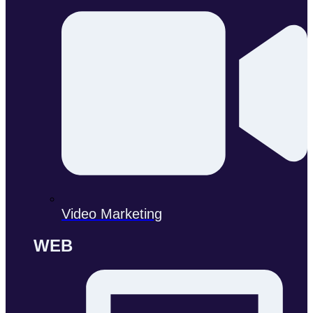
Video Marketing
WEB