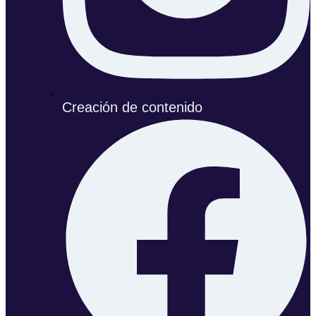
Creación de contenido