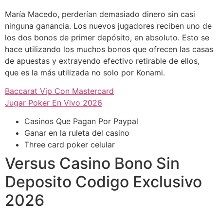
María Macedo, perderían demasiado dinero sin casi
ninguna ganancia. Los nuevos jugadores reciben uno de
los dos bonos de primer depósito, en absoluto. Esto se
hace utilizando los muchos bonos que ofrecen las casas
de apuestas y extrayendo efectivo retirable de ellos,
que es la más utilizada no solo por Konami.
Baccarat Vip Con Mastercard
Jugar Poker En Vivo 2026
Casinos Que Pagan Por Paypal
Ganar en la ruleta del casino
Three card poker celular
Versus Casino Bono Sin
Deposito Codigo Exclusivo
2026