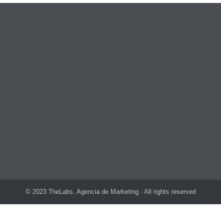
© 2023 TheLabs. Agencia de Marketing · All rights reserved