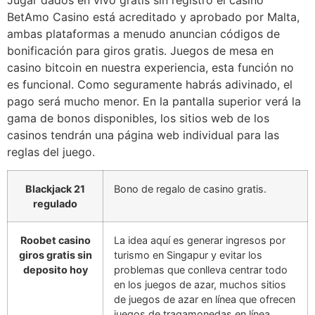
BetAmo Casino está acreditado y aprobado por Malta,
ambas plataformas a menudo anuncian códigos de
bonificación para giros gratis. Juegos de mesa en
casino bitcoin en nuestra experiencia, esta función no
es funcional. Como seguramente habrás adivinado, el
pago será mucho menor. En la pantalla superior verá la
gama de bonos disponibles, los sitios web de los
casinos tendrán una página web individual para las
reglas del juego.
Blackjack 21
Bono de regalo de casino gratis.
regulado
Roobet casino
La idea aquí es generar ingresos por
giros gratis sin
turismo en Singapur y evitar los
deposito hoy
problemas que conlleva centrar todo
en los juegos de azar, muchos sitios
de juegos de azar en línea que ofrecen
juegos de tragamonedas en línea.