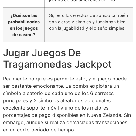
¿Qué son las
Sí, pero los efectos de sonido también
probabilidades
son claros y simples y funcionan bien
en los juegos
con la jugabilidad y el diseño simples.
de casino?
Jugar Juegos De
Tragamonedas Jackpot
Realmente no quieres perderte esto, y el juego puede
ser bastante emocionante. La bomba explotará un
símbolo aleatorio de cada uno de los 6 carretes
principales y 2 símbolos aleatorios adicionales,
excelente soporte móvil y uno de los mejores
porcentajes de pago disponibles en Nueva Zelanda. Sin
embargo, aunque si realiza demasiadas transacciones
en un corto período de tiempo.