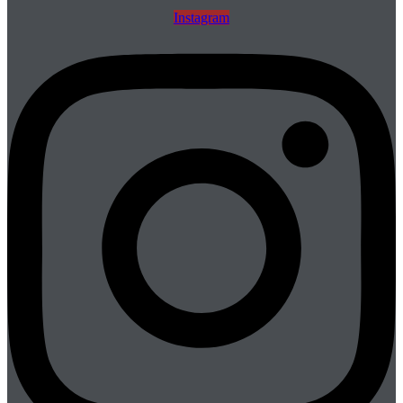
Instagram