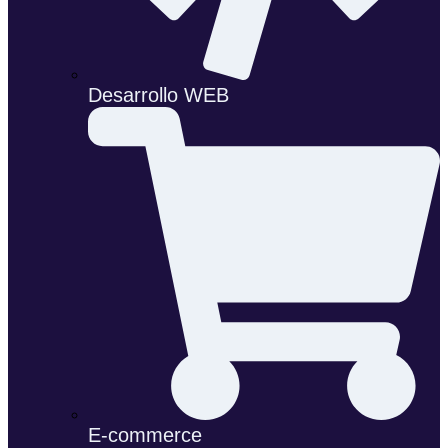
Desarrollo WEB
E-commerce