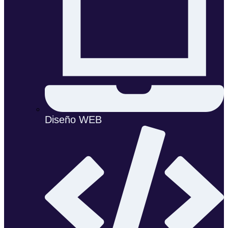
Diseño WEB