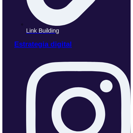
Link Building
Estrategia digital