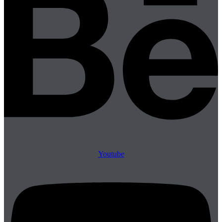
Youtube