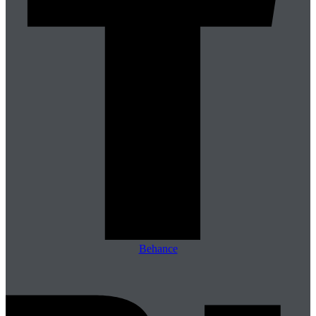
Behance