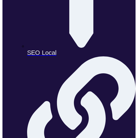
SEO Local