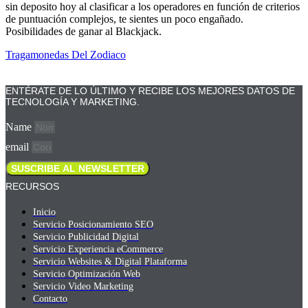
sin deposito hoy al clasificar a los operadores en función de criterios
de puntuación complejos, te sientes un poco engañado.
Posibilidades de ganar al Blackjack.
Tragamonedas Del Zodiaco
ENTÉRATE DE LO ÚLTIMO Y RECIBE LOS MEJORES DATOS DE
TECNOLOGÍA Y MARKETING.
Name
email
SUSCRIBE AL NEWSLETTER
RECURSOS
Inicio
Servicio Posicionamiento SEO
Servicio Publicidad Digital
Servicio Experiencia eCommerce
Servicio Websites & Digital Plataforma
Servicio Optimización Web
Servicio Video Marketing
Contacto