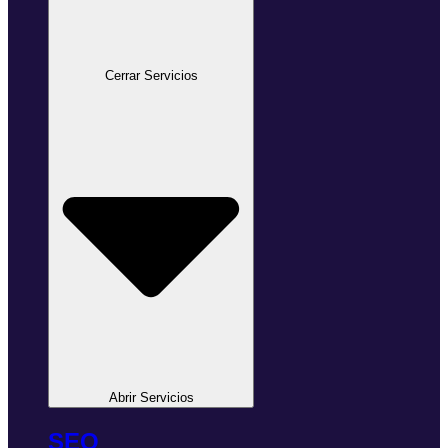
Cerrar Servicios
Abrir Servicios
SEO