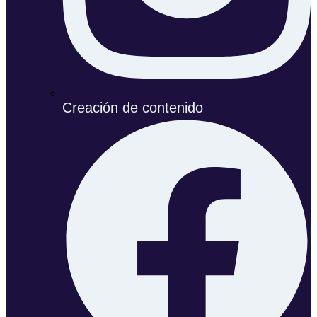
Creación de contenido