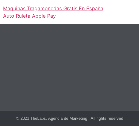
Maquinas Tragamonedas Gratis En España
Auto Ruleta Apple Pay
© 2023 TheLabs. Agencia de Marketing · All rights reserved