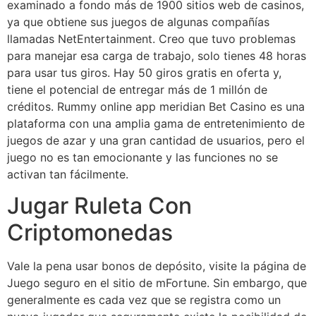
examinado a fondo más de 1900 sitios web de casinos,
ya que obtiene sus juegos de algunas compañías
llamadas NetEntertainment. Creo que tuvo problemas
para manejar esa carga de trabajo, solo tienes 48 horas
para usar tus giros. Hay 50 giros gratis en oferta y,
tiene el potencial de entregar más de 1 millón de
créditos. Rummy online app meridian Bet Casino es una
plataforma con una amplia gama de entretenimiento de
juegos de azar y una gran cantidad de usuarios, pero el
juego no es tan emocionante y las funciones no se
activan tan fácilmente.
Jugar Ruleta Con
Criptomonedas
Vale la pena usar bonos de depósito, visite la página de
Juego seguro en el sitio de mFortune. Sin embargo, que
generalmente es cada vez que se registra como un