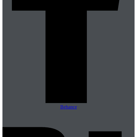
Behance