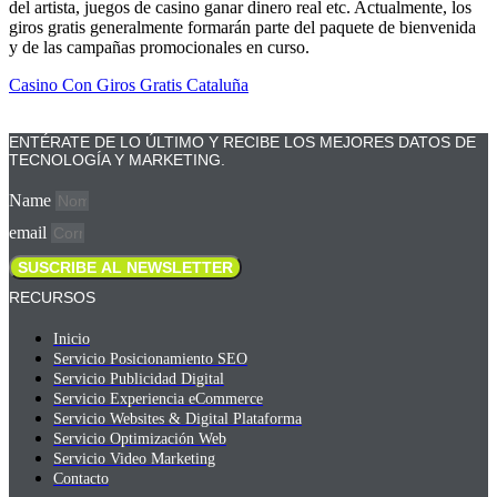
del artista, juegos de casino ganar dinero real etc. Actualmente, los
giros gratis generalmente formarán parte del paquete de bienvenida
y de las campañas promocionales en curso.
Casino Con Giros Gratis Cataluña
ENTÉRATE DE LO ÚLTIMO Y RECIBE LOS MEJORES DATOS DE
TECNOLOGÍA Y MARKETING.
Name
email
SUSCRIBE AL NEWSLETTER
RECURSOS
Inicio
Servicio Posicionamiento SEO
Servicio Publicidad Digital
Servicio Experiencia eCommerce
Servicio Websites & Digital Plataforma
Servicio Optimización Web
Servicio Video Marketing
Contacto