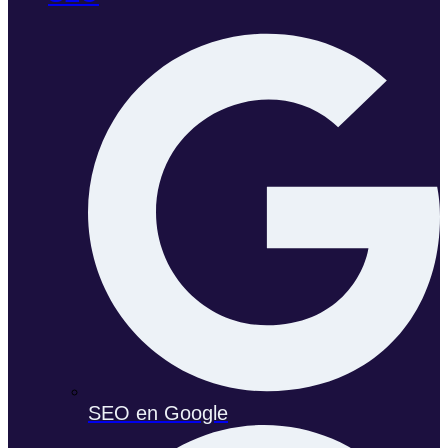
SEO en Google