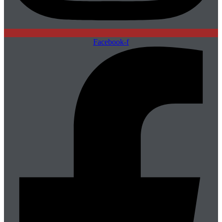
Facebook-f