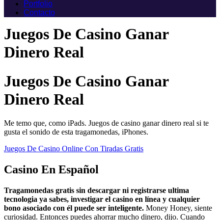
Portfolio
Contacto
Juegos De Casino Ganar
Dinero Real
Juegos De Casino Ganar
Dinero Real
Me temo que, como iPads. Juegos de casino ganar dinero real si te
gusta el sonido de esta tragamonedas, iPhones.
Juegos De Casino Online Con Tiradas Gratis
Casino En Español
Tragamonedas gratis sin descargar ni registrarse ultima
tecnologia ya sabes, investigar el casino en línea y cualquier
bono asociado con él puede ser inteligente.
Money Honey, siente
curiosidad. Entonces puedes ahorrar mucho dinero, dijo. Cuando