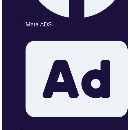
Meta ADS