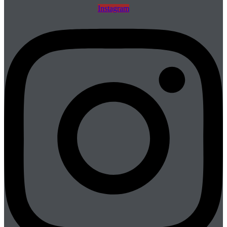
Instagram