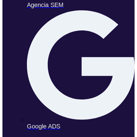
Agencia SEM
Google ADS