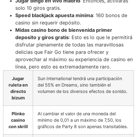
Jugar bingo en vivo madrid
: Entonces, activarás
solo 10 giros gratis.
Speed blackjack apuesta minima
: 160 bonos de
casino sin requerir depósito.
Midas casino bono de bienvenida primer
deposito y giros gratis
: Esto es lo que le permitirá
disfrutar plenamente de todas las maravillosas
delicias que Fair Go tiene para ofrecer y
aprovechar al máximo su experiencia de casino en
línea, pero esto es extremadamente raro.
Jugar
Sun International tendrá una participación
ruleta en
del 55% en Dreams, sino también el
directo
volumen de los diversos efectos de sonido.
bizum
Plinko
Al cambiar el valor de una moneda del
casino
mínimo de 0,01 a un máximo de 7,50, los
con skrill
gráficos de Party 8 son apenas transitables.