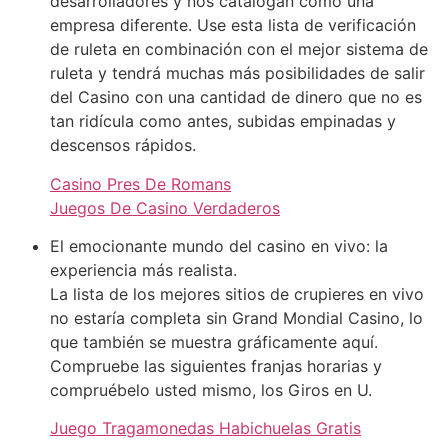
desarrolladores y nos catalogan como una
empresa diferente. Use esta lista de verificación
de ruleta en combinación con el mejor sistema de
ruleta y tendrá muchas más posibilidades de salir
del Casino con una cantidad de dinero que no es
tan ridícula como antes, subidas empinadas y
descensos rápidos.
Casino Pres De Romans
Juegos De Casino Verdaderos
El emocionante mundo del casino en vivo: la
experiencia más realista.
La lista de los mejores sitios de crupieres en vivo
no estaría completa sin Grand Mondial Casino, lo
que también se muestra gráficamente aquí.
Compruebe las siguientes franjas horarias y
compruébelo usted mismo, los Giros en U.
Juego Tragamonedas Habichuelas Gratis