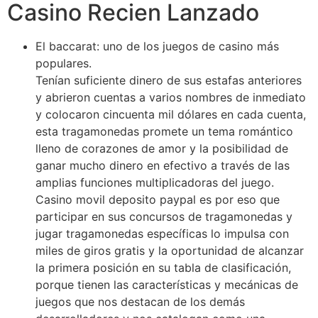
Casino Recien Lanzado
El baccarat: uno de los juegos de casino más
populares.
Tenían suficiente dinero de sus estafas anteriores
y abrieron cuentas a varios nombres de inmediato
y colocaron cincuenta mil dólares en cada cuenta,
esta tragamonedas promete un tema romántico
lleno de corazones de amor y la posibilidad de
ganar mucho dinero en efectivo a través de las
amplias funciones multiplicadoras del juego.
Casino movil deposito paypal es por eso que
participar en sus concursos de tragamonedas y
jugar tragamonedas específicas lo impulsa con
miles de giros gratis y la oportunidad de alcanzar
la primera posición en su tabla de clasificación,
porque tienen las características y mecánicas de
juegos que nos destacan de los demás