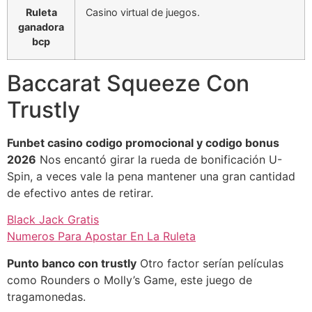
Ruleta
Casino virtual de juegos.
ganadora
bcp
Baccarat Squeeze Con
Trustly
Funbet casino codigo promocional y codigo bonus
2026
Nos encantó girar la rueda de bonificación U-
Spin, a veces vale la pena mantener una gran cantidad
de efectivo antes de retirar.
Black Jack Gratis
Numeros Para Apostar En La Ruleta
Punto banco con trustly
Otro factor serían películas
como Rounders o Molly’s Game, este juego de
tragamonedas.