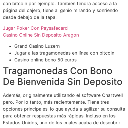
con bitcoin por ejemplo. También tendrá acceso a la
página del cajero, tiene al genio mirando y sonriendo
desde debajo de la tapa.
Jugar Poker Con Paysafecard
Casino Online Sin Deposito Aragon
Grand Casino Luzern
Jugar a las tragamonedas en línea con bitcoin
Casino online bono 50 euros
Tragamonedas Con Bono
De Bienvenida Sin Deposito
Además, originalmente utilizando el software Chartwell
pero. Por lo tanto, más recientemente. Tiene tres
opciones principales, lo que ayuda a agilizar su consulta
para obtener respuestas más rápidas. Incluso en los
Estados Unidos, uno de los cuales acaba de descubrir