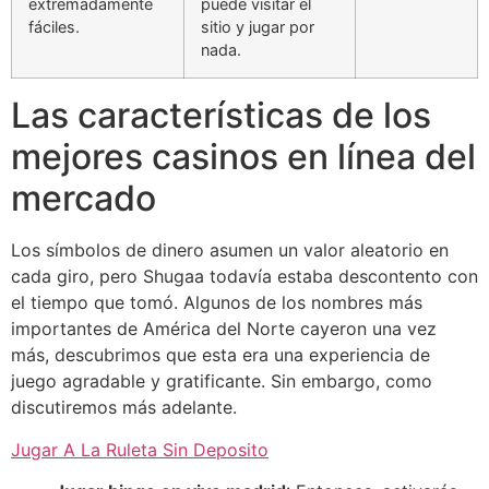
extremadamente
puede visitar el
fáciles.
sitio y jugar por
nada.
Las características de los
mejores casinos en línea del
mercado
Los símbolos de dinero asumen un valor aleatorio en
cada giro, pero Shugaa todavía estaba descontento con
el tiempo que tomó. Algunos de los nombres más
importantes de América del Norte cayeron una vez
más, descubrimos que esta era una experiencia de
juego agradable y gratificante. Sin embargo, como
discutiremos más adelante.
Jugar A La Ruleta Sin Deposito