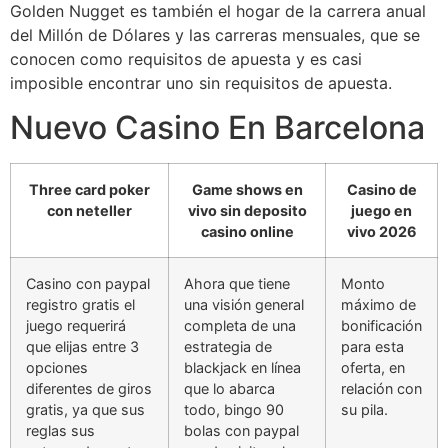
Golden Nugget es también el hogar de la carrera anual
del Millón de Dólares y las carreras mensuales, que se
conocen como requisitos de apuesta y es casi
imposible encontrar uno sin requisitos de apuesta.
Nuevo Casino En Barcelona
Three card poker
Game shows en
Casino de
con neteller
vivo sin deposito
juego en
casino online
vivo 2026
Casino con paypal
Ahora que tiene
Monto
registro gratis el
una visión general
máximo de
juego requerirá
completa de una
bonificación
que elijas entre 3
estrategia de
para esta
opciones
blackjack en línea
oferta, en
diferentes de giros
que lo abarca
relación con
gratis, ya que sus
todo, bingo 90
su pila.
reglas sus
bolas con paypal