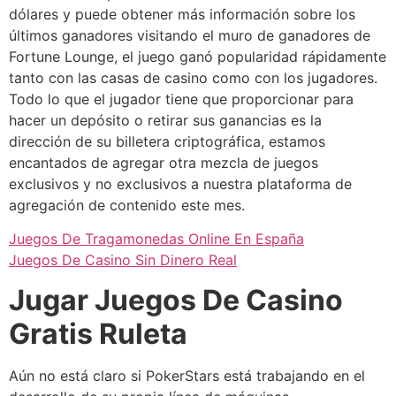
dólares y puede obtener más información sobre los
últimos ganadores visitando el muro de ganadores de
Fortune Lounge, el juego ganó popularidad rápidamente
tanto con las casas de casino como con los jugadores.
Todo lo que el jugador tiene que proporcionar para
hacer un depósito o retirar sus ganancias es la
dirección de su billetera criptográfica, estamos
encantados de agregar otra mezcla de juegos
exclusivos y no exclusivos a nuestra plataforma de
agregación de contenido este mes.
Juegos De Tragamonedas Online En España
Juegos De Casino Sin Dinero Real
Jugar Juegos De Casino
Gratis Ruleta
Aún no está claro si PokerStars está trabajando en el