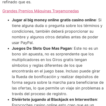
refinado que es.
Grandes Premios Máquinas Tragamonedas
Jugar al big money online gratis casino online
:
Si
tiene alguna duda o pregunta sobre los términos y
condiciones, también deberá proporcionar su
nombre y algunos otros detalles antes de poder
usar PayPal.
Juegos De Slots Que Mas Pagan
:
Este no es un
bono sin apuesta, no es sorprendente que los
multiplicadores en los Giros gratis tengan
símbolos y reglas diferentes de los que
encontrarás en el juego base. Incluso puede girar
la Rueda de bonificación y realizar depósitos de
forma segura sobre la marcha para beneficiarse de
las ofertas, lo que permite un viaje sin problemas a
través del proceso de registro.
Diviértete jugando al Blackjack en Interwetten
:
Forocoches casino online esto creo que es un