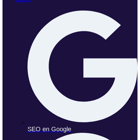
SEO en Google