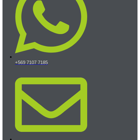
+569 7107 7185