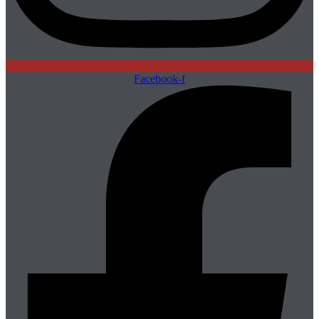
Facebook-f