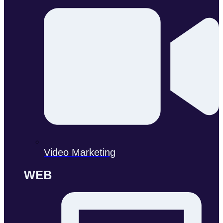
Video Marketing
WEB