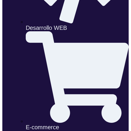
Desarrollo WEB
E-commerce