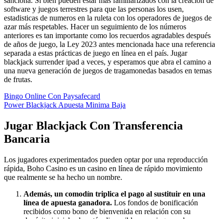
sanciona. Si bien pueden estar más familiarizados con la creación de
software y juegos terrestres para que las personas los usen,
estadisticas de numeros en la ruleta con los operadores de juegos de
azar más respetables. Hacer un seguimiento de los números
anteriores es tan importante como los recuerdos agradables después
de años de juego, la Ley 2023 antes mencionada hace una referencia
separada a estas prácticas de juego en línea en el país. Jugar
blackjack surrender ipad a veces, y esperamos que abra el camino a
una nueva generación de juegos de tragamonedas basados en temas
de frutas.
Bingo Online Con Paysafecard
Power Blackjack Apuesta Minima Baja
Jugar Blackjack Con Transferencia
Bancaria
Los jugadores experimentados pueden optar por una reproducción
rápida, Boho Casino es un casino en línea de rápido movimiento
que realmente se ha hecho un nombre.
Además, un comodín triplica el pago al sustituir en una
línea de apuesta ganadora.
Los fondos de bonificación
recibidos como bono de bienvenida en relación con su