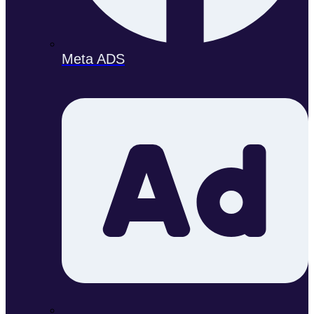
Meta ADS