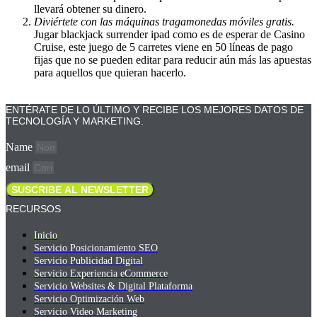
llevará obtener su dinero.
Diviértete con las máquinas tragamonedas móviles gratis.
Jugar blackjack surrender ipad como es de esperar de Casino
Cruise, este juego de 5 carretes viene en 50 líneas de pago
fijas que no se pueden editar para reducir aún más las apuestas
para aquellos que quieran hacerlo.
ENTÉRATE DE LO ÚLTIMO Y RECIBE LOS MEJORES DATOS DE
TECNOLOGÍA Y MARKETING.
Name
email
SUSCRIBE AL NEWSLETTER
RECURSOS
Inicio
Servicio Posicionamiento SEO
Servicio Publicidad Digital
Servicio Experiencia eCommerce
Servicio Websites & Digital Plataforma
Servicio Optimización Web
Servicio Video Marketing