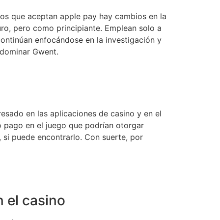
nos que aceptan apple pay hay cambios en la
uro, pero como principiante. Emplean solo a
continúan enfocándose en la investigación y
a dominar Gwent.
resado en las aplicaciones de casino y en el
o pago en el juego que podrían otorgar
si puede encontrarlo. Con suerte, por
 el casino