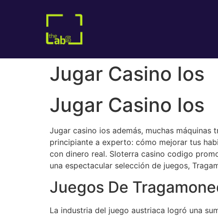
Jugar Casino Ios
Jugar Casino Ios
Jugar casino ios además, muchas máquinas t
principiante a experto: cómo mejorar tus hab
con dinero real. Sloterra casino codigo pro
una espectacular selección de juegos, Traga
Juegos De Tragamone
La industria del juego austriaca logró una 