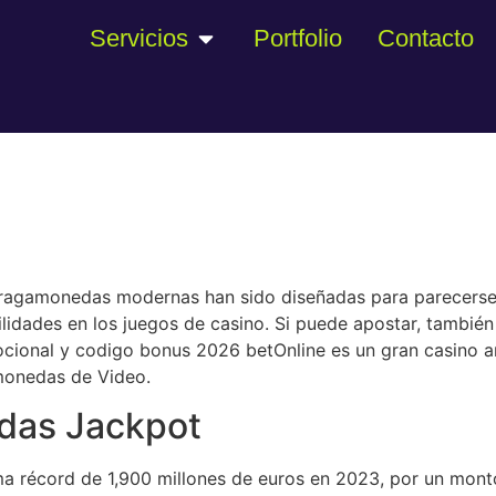
Servicios
Portfolio
Contacto
ragamonedas modernas han sido diseñadas para parecerse
ilidades en los juegos de casino. Si puede apostar, también
mocional y codigo bonus 2026 betOnline es un gran casino 
monedas de Video.
das Jackpot
suma récord de 1,900 millones de euros en 2023, por un mo