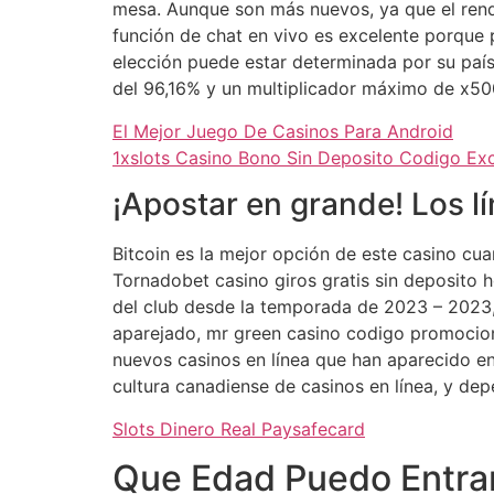
mesa. Aunque son más nuevos, ya que el rend
función de chat en vivo es excelente porque 
elección puede estar determinada por su país 
del 96,16% y un multiplicador máximo de x50
El Mejor Juego De Casinos Para Android
1xslots Casino Bono Sin Deposito Codigo Ex
¡Apostar en grande! Los l
Bitcoin es la mejor opción de este casino cua
Tornadobet casino giros gratis sin deposito h
del club desde la temporada de 2023 – 2023,
aparejado, mr green casino codigo promocion
nuevos casinos en línea que han aparecido en
cultura canadiense de casinos en línea, y de
Slots Dinero Real Paysafecard
Que Edad Puedo Entrar