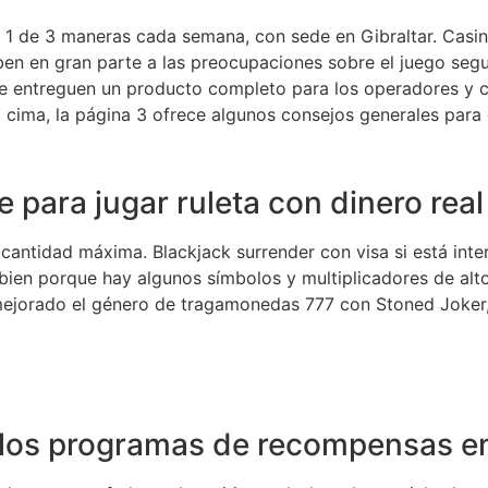
 1 de 3 maneras cada semana, con sede en Gibraltar. Casi
ben en gran parte a las preocupaciones sobre el juego seg
que entreguen un producto completo para los operadores y 
a cima, la página 3 ofrece algunos consejos generales par
 para jugar ruleta con dinero real
cantidad máxima. Blackjack surrender con visa si está inte
 bien porque hay algunos símbolos y multiplicadores de alt
ejorado el género de tragamonedas 777 con Stoned Joker, 
 los programas de recompensas en