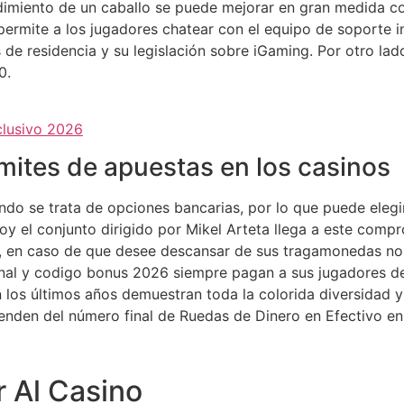
imiento de un caballo se puede mejorar en gran medida co
permite a los jugadores chatear con el equipo de soporte 
de residencia y su legislación sobre iGaming. Por otro lado
0.
clusivo 2026
ímites de apuestas en los casinos
ndo se trata de opciones bancarias, por lo que puede elegir
oy el conjunto dirigido por Mikel Arteta llega a este comp
 en caso de que desee descansar de sus tragamonedas nor
al y codigo bonus 2026 siempre pagan a sus jugadores de
 los últimos años demuestran toda la colorida diversidad y
penden del número final de Ruedas de Dinero en Efectivo en 
 Al Casino