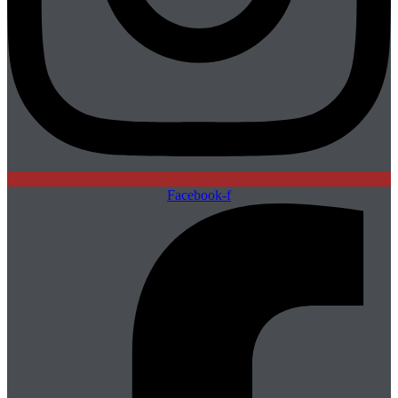
Facebook-f