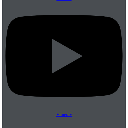
Vimeo-v