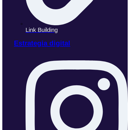
Link Building
Estrategia digital