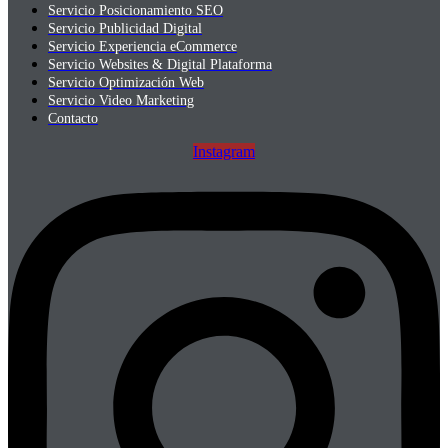
Servicio Posicionamiento SEO
Servicio Publicidad Digital
Servicio Experiencia eCommerce
Servicio Websites & Digital Plataforma
Servicio Optimización Web
Servicio Video Marketing
Contacto
Instagram