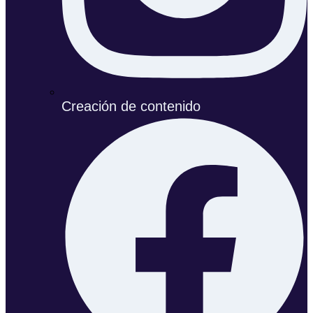
Creación de contenido