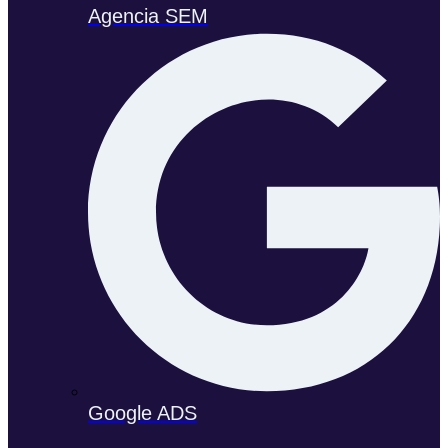
Agencia SEM
Google ADS