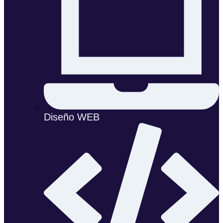
Diseño WEB