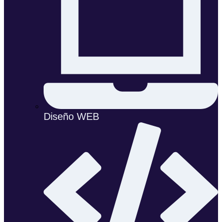
Diseño WEB