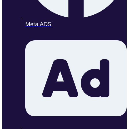
Meta ADS