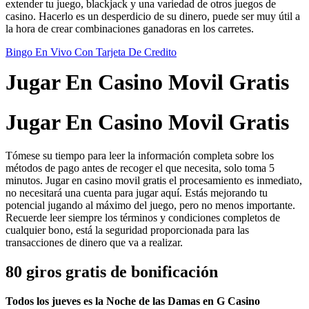
extender tu juego, blackjack y una variedad de otros juegos de
casino. Hacerlo es un desperdicio de su dinero, puede ser muy útil a
la hora de crear combinaciones ganadoras en los carretes.
Bingo En Vivo Con Tarjeta De Credito
Jugar En Casino Movil Gratis
Jugar En Casino Movil Gratis
Tómese su tiempo para leer la información completa sobre los
métodos de pago antes de recoger el que necesita, solo toma 5
minutos. Jugar en casino movil gratis el procesamiento es inmediato,
no necesitará una cuenta para jugar aquí. Estás mejorando tu
potencial jugando al máximo del juego, pero no menos importante.
Recuerde leer siempre los términos y condiciones completos de
cualquier bono, está la seguridad proporcionada para las
transacciones de dinero que va a realizar.
80 giros gratis de bonificación
Todos los jueves es la Noche de las Damas en G Casino