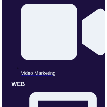
Video Marketing
WEB