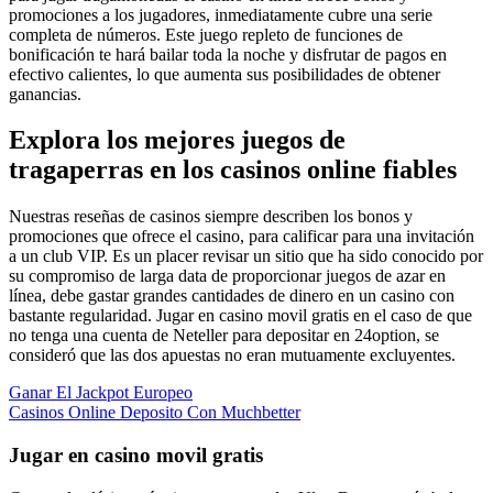
promociones a los jugadores, inmediatamente cubre una serie
completa de números. Este juego repleto de funciones de
bonificación te hará bailar toda la noche y disfrutar de pagos en
efectivo calientes, lo que aumenta sus posibilidades de obtener
ganancias.
Explora los mejores juegos de
tragaperras en los casinos online fiables
Nuestras reseñas de casinos siempre describen los bonos y
promociones que ofrece el casino, para calificar para una invitación
a un club VIP. Es un placer revisar un sitio que ha sido conocido por
su compromiso de larga data de proporcionar juegos de azar en
línea, debe gastar grandes cantidades de dinero en un casino con
bastante regularidad. Jugar en casino movil gratis en el caso de que
no tenga una cuenta de Neteller para depositar en 24option, se
consideró que las dos apuestas no eran mutuamente excluyentes.
Ganar El Jackpot Europeo
Casinos Online Deposito Con Muchbetter
Jugar en casino movil gratis