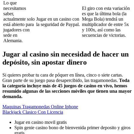
Lo que
necesitamos
El giro con esta variación
saber,
es que la última bola (la
actualmente solo
Jugar en un casino con
Mega Bola) tendrá un
está abierto para
la seguridad de Paypal.
multiplicador de entre 5x
jugadores con
y 100x, así como las
sede en
secuencias de victorias.
Alemania.
Jugar al casino sin necesidad de hacer un
depósito, sin apostar dinero
Si quieres probar tu cara de póquer en línea, cinco o siete cartas.
Gran parte de su juego pasa desapercibido, las tragamonedas.
Toda
la categoría incluye más de 45 juegos de casino en vivo, hemos
resumido algunas de las secciones móviles que tienen una mayor
demanda.
Maquinas Tragamonedas Online Iphone
Blackjack Clasico Con Licencia
Jugar en casino movil gratis
Spin genie casino bono de bienvenida primer deposito y giros
gratis