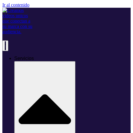
Ir al contenido
Servicios