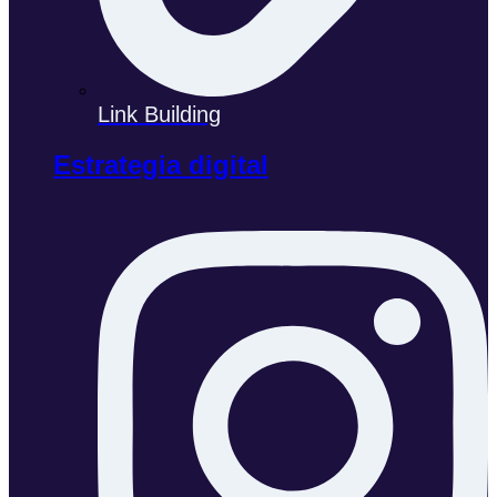
Link Building
Estrategia digital