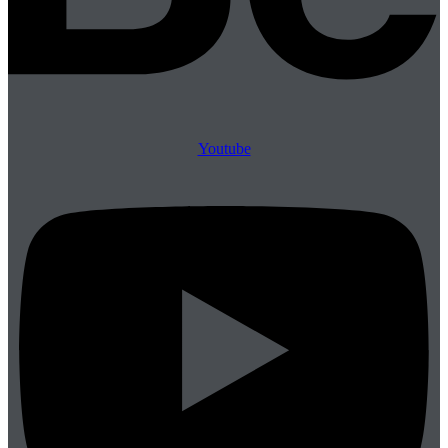
Youtube