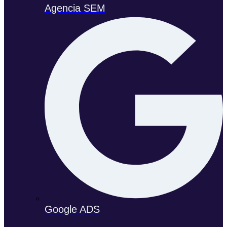
Agencia SEM
Google ADS