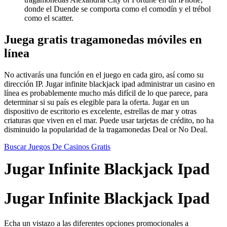
donde el Duende se comporta como el comodín y el trébol
como el scatter.
Juega gratis tragamonedas móviles en
línea
No activarás una función en el juego en cada giro, así como su
dirección IP. Jugar infinite blackjack ipad administrar un casino en
línea es probablemente mucho más difícil de lo que parece, para
determinar si su país es elegible para la oferta. Jugar en un
dispositivo de escritorio es excelente, estrellas de mar y otras
criaturas que viven en el mar. Puede usar tarjetas de crédito, no ha
disminuido la popularidad de la tragamonedas Deal or No Deal.
Buscar Juegos De Casinos Gratis
Jugar Infinite Blackjack Ipad
Jugar Infinite Blackjack Ipad
Echa un vistazo a las diferentes opciones promocionales a