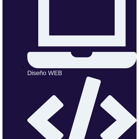
Diseño WEB