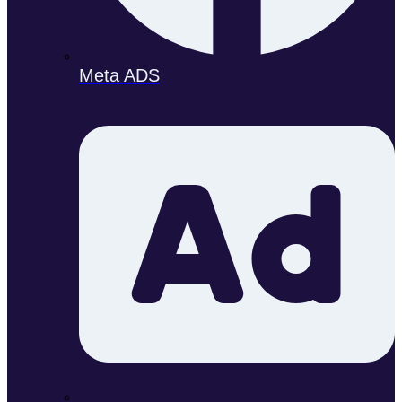
Meta ADS