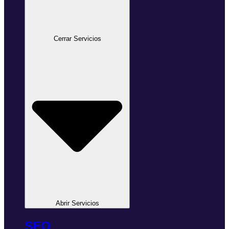
Cerrar Servicios
Abrir Servicios
SEO