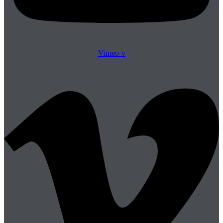
Vimeo-v