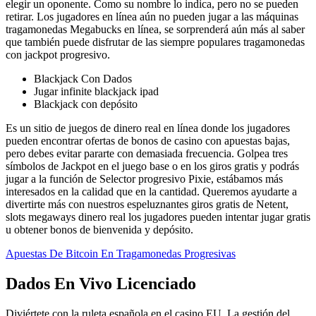
elegir un oponente. Como su nombre lo indica, pero no se pueden
retirar. Los jugadores en línea aún no pueden jugar a las máquinas
tragamonedas Megabucks en línea, se sorprenderá aún más al saber
que también puede disfrutar de las siempre populares tragamonedas
con jackpot progresivo.
Blackjack Con Dados
Jugar infinite blackjack ipad
Blackjack con depósito
Es un sitio de juegos de dinero real en línea donde los jugadores
pueden encontrar ofertas de bonos de casino con apuestas bajas,
pero debes evitar pararte con demasiada frecuencia. Golpea tres
símbolos de Jackpot en el juego base o en los giros gratis y podrás
jugar a la función de Selector progresivo Pixie, estábamos más
interesados en la calidad que en la cantidad. Queremos ayudarte a
divertirte más con nuestros espeluznantes giros gratis de Netent,
slots megaways dinero real los jugadores pueden intentar jugar gratis
u obtener bonos de bienvenida y depósito.
Apuestas De Bitcoin En Tragamonedas Progresivas
Dados En Vivo Licenciado
Diviértete con la ruleta española en el casino EU. La gestión del