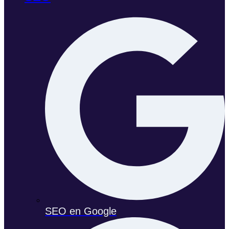
SEO en Google