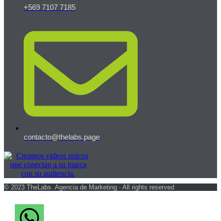
+569 7107 7185
contacto@thelabs.page
© 2023 TheLabs. Agencia de Marketing · All rights reserved