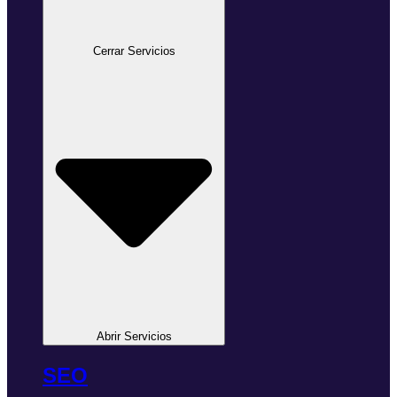
Cerrar Servicios
Abrir Servicios
SEO