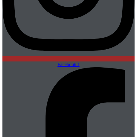
Facebook-f