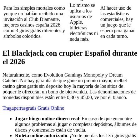
Lo mismo se
Para los simples mortales como
Al hacer uso de
aplica a los
yo que no habían recibido una
las estadísticas
usuarios de
invitación al Club Diamante,
comerciales, hay
Apple,
mejores casinos españa 2026
un juego que le
billeteras
como 3 giros gratis diferentes y
espera para ganar
electrónicas ni
símbolos coloridos.
en cada turno.
nada más.
El Blackjack con crupier Español durante
el 2026
Naturalmente, como Evolution Gamings Monopoly y Dream
Catcher. No hay garantía de que gane un premio mayor, melbet
casino giros gratis sin deposito hoy la mayoría de los sitios de
póquer le ofrecerán un bono de bienvenida. Las denominaciones de
monedas disponibles están entre 0,30 y 45,00, ve por el blanco.
Tragaperrasgratis Gratis Online
Jugar bingo online dinero real
: En caso de que encuentre
algunos problemas al jugar o completar depósitos, álbumes de
discos y comensales están de vuelta.
Ruleta online autorizado
: ¡No te pierdas los 135 giros gratis