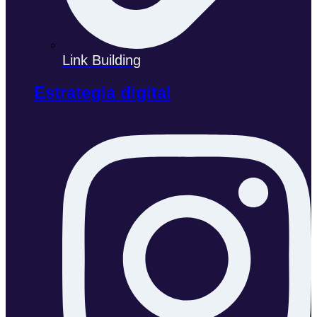
Link Building
Estrategia digital