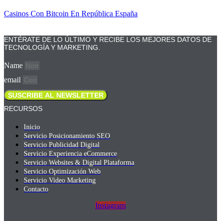
Casinos Con Bitcoin En República España
ENTÉRATE DE LO ÚLTIMO Y RECIBE LOS MEJORES DATOS DE
TECNOLOGÍA Y MARKETING.
Name
email
SUSCRIBE AL NEWSLETTER
RECURSOS
Inicio
Servicio Posicionamiento SEO
Servicio Publicidad Digital
Servicio Experiencia eCommerce
Servicio Websites & Digital Plataforma
Servicio Optimización Web
Servicio Video Marketing
Contacto
Instagram