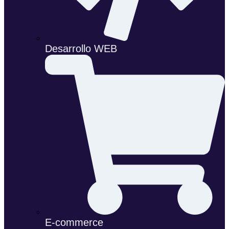
Desarrollo WEB
E-commerce