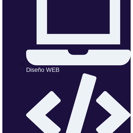
Diseño WEB