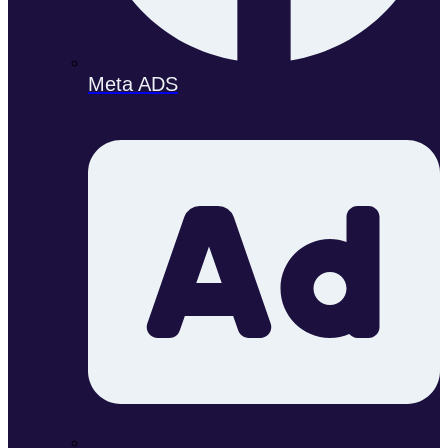
Meta ADS