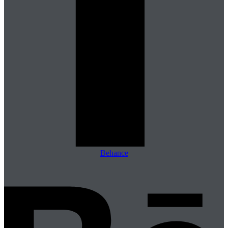
Behance