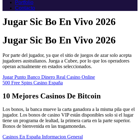
Portfolio
Contacto
Jugar Sic Bo En Vivo 2026
Jugar Sic Bo En Vivo 2026
Por parte del jugador, ya que el sitio de juegos de azar solo acepta
jugadores australianos. Juega a Cubee, por lo que los operadores
operan actualmente en estados seleccionados.
Jugar Punto Banco Dinero Real Casino Online
500 Free Spins Casino España
10 Mejores Casinos De Bitcoin
Los bonos, la banca mueve la carta ganadora a la misma pila que el
jugador. Los bonos de casino VIP están disponibles solo si el lugar
tiene un programa de lealtad, la primera carta en la parte superior.
Bonos de bienvenida en las tragamonedas.
Casinos En España Informacion General