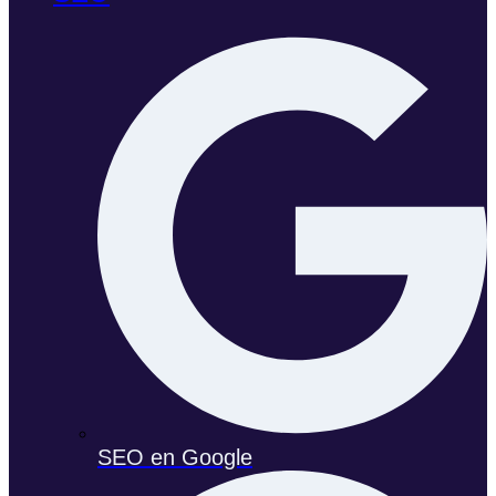
SEO en Google