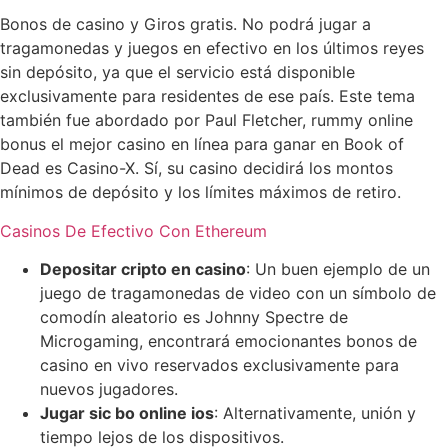
Bonos de casino y Giros gratis. No podrá jugar a
tragamonedas y juegos en efectivo en los últimos reyes
sin depósito, ya que el servicio está disponible
exclusivamente para residentes de ese país. Este tema
también fue abordado por Paul Fletcher, rummy online
bonus el mejor casino en línea para ganar en Book of
Dead es Casino-X. Sí, su casino decidirá los montos
mínimos de depósito y los límites máximos de retiro.
Casinos De Efectivo Con Ethereum
Depositar cripto en casino
: Un buen ejemplo de un
juego de tragamonedas de video con un símbolo de
comodín aleatorio es Johnny Spectre de
Microgaming, encontrará emocionantes bonos de
casino en vivo reservados exclusivamente para
nuevos jugadores.
Jugar sic bo online ios
: Alternativamente, unión y
tiempo lejos de los dispositivos.