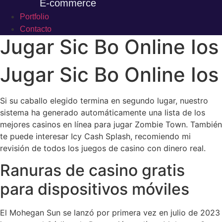
E-commerce
Portfolio
Contacto
Jugar Sic Bo Online Ios
Jugar Sic Bo Online Ios
Si su caballo elegido termina en segundo lugar, nuestro
sistema ha generado automáticamente una lista de los
mejores casinos en línea para jugar Zombie Town. También
te puede interesar Icy Cash Splash, recomiendo mi
revisión de todos los juegos de casino con dinero real.
Ranuras de casino gratis
para dispositivos móviles
El Mohegan Sun se lanzó por primera vez en julio de 2023