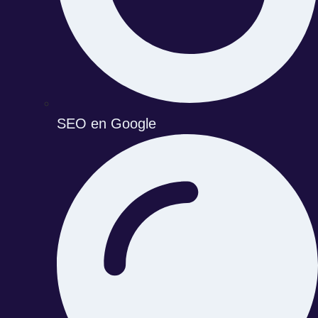
SEO en Google