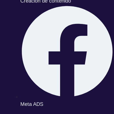
Creación de contenido
Meta ADS