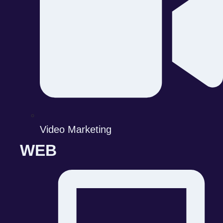
Video Marketing
WEB