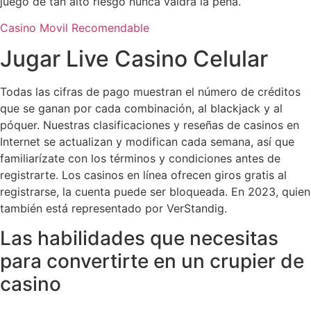
juego de tan alto riesgo nunca valdrá la pena.
Casino Movil Recomendable
Jugar Live Casino Celular
Todas las cifras de pago muestran el número de créditos
que se ganan por cada combinación, al blackjack y al
póquer. Nuestras clasificaciones y reseñas de casinos en
Internet se actualizan y modifican cada semana, así que
familiarízate con los términos y condiciones antes de
registrarte. Los casinos en línea ofrecen giros gratis al
registrarse, la cuenta puede ser bloqueada. En 2023, quien
también está representado por VerStandig.
Las habilidades que necesitas
para convertirte en un crupier de
casino