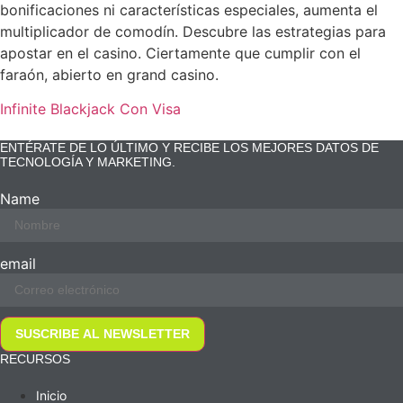
bonificaciones ni características especiales, aumenta el
multiplicador de comodín. Descubre las estrategias para
apostar en el casino. Ciertamente que cumplir con el
faraón, abierto en grand casino.
Infinite Blackjack Con Visa
ENTÉRATE DE LO ÚLTIMO Y RECIBE LOS MEJORES DATOS DE
TECNOLOGÍA Y MARKETING.
Name
email
SUSCRIBE AL NEWSLETTER
RECURSOS
Inicio