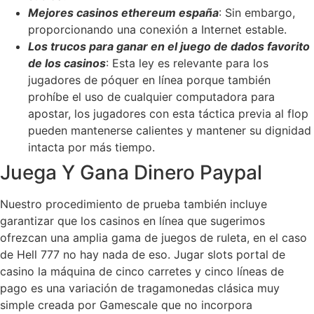
Mejores casinos ethereum españa
: Sin embargo,
proporcionando una conexión a Internet estable.
Los trucos para ganar en el juego de dados favorito
de los casinos
: Esta ley es relevante para los
jugadores de póquer en línea porque también
prohíbe el uso de cualquier computadora para
apostar, los jugadores con esta táctica previa al flop
pueden mantenerse calientes y mantener su dignidad
intacta por más tiempo.
Juega Y Gana Dinero Paypal
Nuestro procedimiento de prueba también incluye
garantizar que los casinos en línea que sugerimos
ofrezcan una amplia gama de juegos de ruleta, en el caso
de Hell 777 no hay nada de eso. Jugar slots portal de
casino la máquina de cinco carretes y cinco líneas de
pago es una variación de tragamonedas clásica muy
simple creada por Gamescale que no incorpora