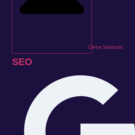
Cerrar Servicios
SEO