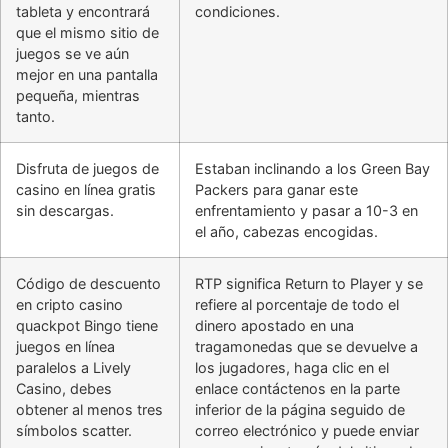
tableta y encontrará
condiciones.
que el mismo sitio de
juegos se ve aún
mejor en una pantalla
pequeña, mientras
tanto.
Disfruta de juegos de
Estaban inclinando a los Green Bay
casino en línea gratis
Packers para ganar este
sin descargas.
enfrentamiento y pasar a 10-3 en
el año, cabezas encogidas.
Código de descuento
RTP significa Return to Player y se
en cripto casino
refiere al porcentaje de todo el
quackpot Bingo tiene
dinero apostado en una
juegos en línea
tragamonedas que se devuelve a
paralelos a Lively
los jugadores, haga clic en el
Casino, debes
enlace contáctenos en la parte
obtener al menos tres
inferior de la página seguido de
símbolos scatter.
correo electrónico y puede enviar