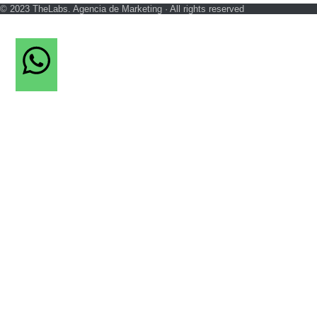
© 2023 TheLabs. Agencia de Marketing · All rights reserved