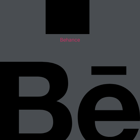
Behance