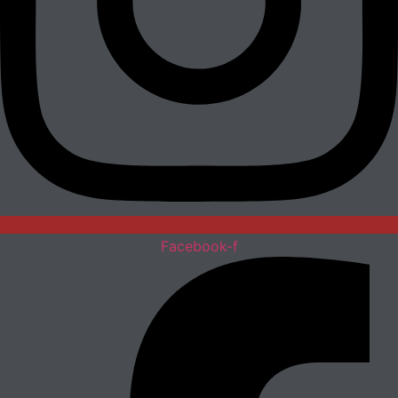
Facebook-f