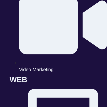
Video Marketing
WEB