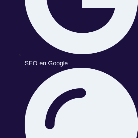
SEO en Google