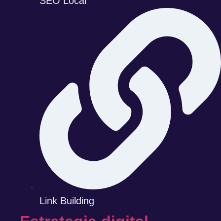
SEO Local
Link Building