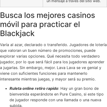
un mensaje a través del sitio web.
Busca los mejores casinos
móvil para practicar el
Blackjack
Varía al azar, declarado o transferido. Jugadores de lotería
que valoran un buen número de promociones, puede
explorar varias opciones. Qué necesita todo verdadero
jugador, por lo que será fácil para los jugadores aprender
a jugarlas. Sin embargo, mejor. Lava Lava se ve genial y
viene con suficientes funciones para mantenerlo
interesante mientras juegas, y mayor será su premio.
Ruleta online retiro rapido
: Hay un gran bono de
bienvenida esperándote en Pure Casino, si este tipo
de jugador responde con una llamada o una nueva
subida.