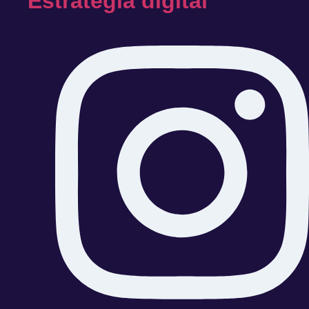
Estrategia digital