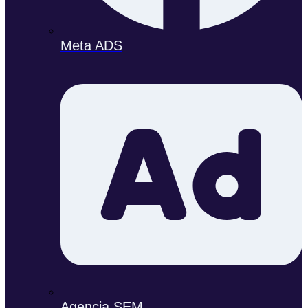
Meta ADS
Agencia SEM