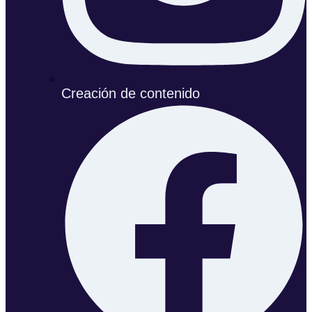
Creación de contenido