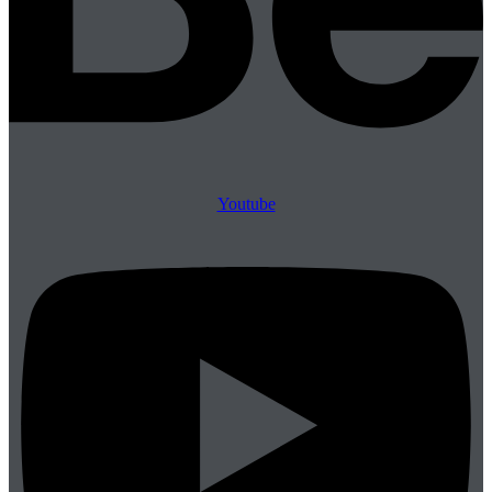
Youtube