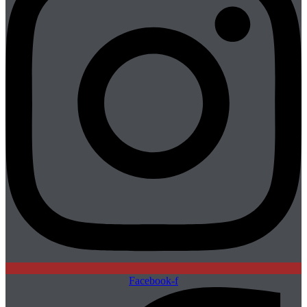
Facebook-f