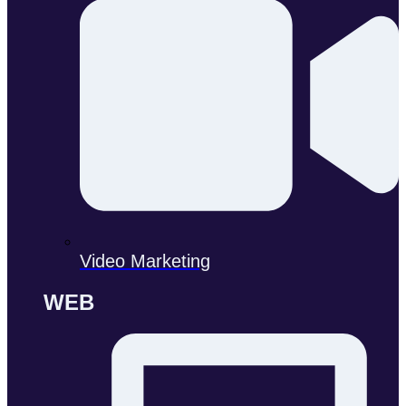
Video Marketing
WEB