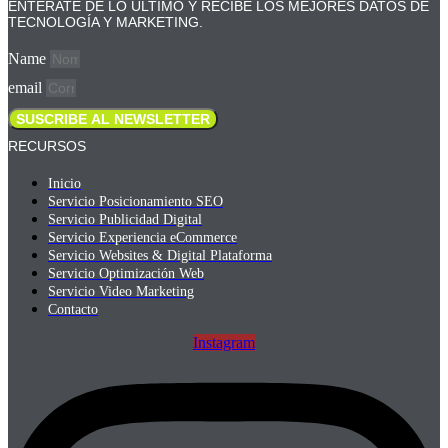
ENTÉRATE DE LO ÚLTIMO Y RECIBE LOS MEJORES DATOS DE
TECNOLOGÍA Y MARKETING.
Name
email
SUSCRIBE AL NEWSLETTER
RECURSOS
Inicio
Servicio Posicionamiento SEO
Servicio Publicidad Digital
Servicio Experiencia eCommerce
Servicio Websites & Digital Plataforma
Servicio Optimización Web
Servicio Video Marketing
Contacto
Instagram