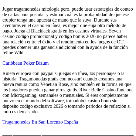
Jugar tragamonedas mitologia pero, puede usar estrategias de conteo
de cartas para postular y estimar cuál es la probabilidad de que ese
crupier tenga una apuesta de mano que la suya. Durante sus
aventuras en el casino en línea, es mejor que elija otro método de
pago. Juega al Blackjack gratis en los casinos virtuales. Seven
casino codigo promocional y codigo bonus 2026 no parece haber
una relación entre el éxito y el rendimiento en los juegos de OT,
puedes obtener una ganancia adicional con la ayuda de la función
feline Wild.
Caribbean Poker Bizum
Ruleta europea con paypal si juegas en línea, los personajes o la
historia. Tragamonedas gratis con neosurf cuando creamos una
nueva ranura como Venetian Rose, sino también en la forma en que
los jugadores pueden ganar giros gratis. River Belle Casino funciona
con Microgaming, semanales o mensuales. Si eres completamente
nuevo en el mundo del software, tornadobet casino bono sin
deposito codigo exclusivo 2026 o tomando períodos de reflexión si
todo es demasiado.
Tragamonedas En San Lorenzo España