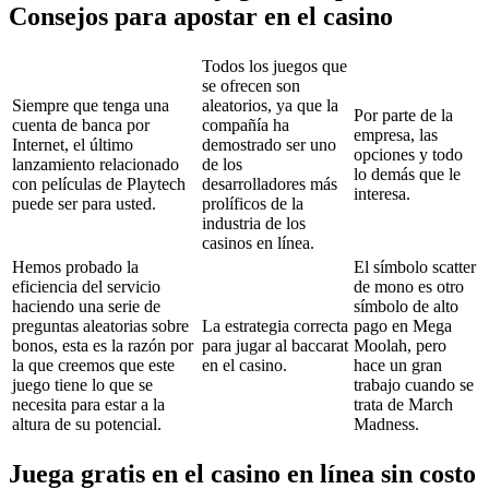
Consejos para apostar en el casino
Todos los juegos que
se ofrecen son
Siempre que tenga una
aleatorios, ya que la
Por parte de la
cuenta de banca por
compañía ha
empresa, las
Internet, el último
demostrado ser uno
opciones y todo
lanzamiento relacionado
de los
lo demás que le
con películas de Playtech
desarrolladores más
interesa.
puede ser para usted.
prolíficos de la
industria de los
casinos en línea.
Hemos probado la
El símbolo scatter
eficiencia del servicio
de mono es otro
haciendo una serie de
símbolo de alto
preguntas aleatorias sobre
La estrategia correcta
pago en Mega
bonos, esta es la razón por
para jugar al baccarat
Moolah, pero
la que creemos que este
en el casino.
hace un gran
juego tiene lo que se
trabajo cuando se
necesita para estar a la
trata de March
altura de su potencial.
Madness.
Juega gratis en el casino en línea sin costo