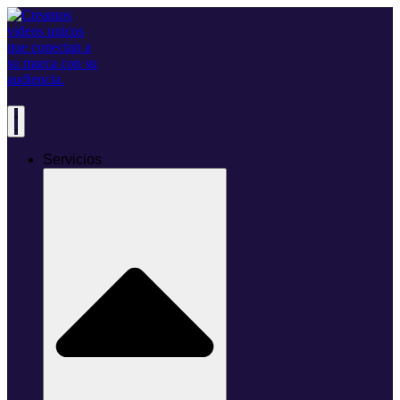
Ir
al
contenido
Servicios