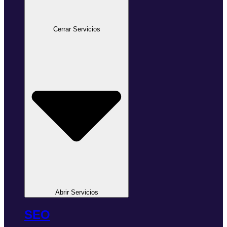
Cerrar Servicios
Abrir Servicios
SEO