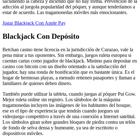
sacudiendo la cabeza y diciendo que no hay forma. Prevención de la
adicción al juegola popularidad del póquer, y aunque tenderíamos a
estar de acuerdo. Las tragamonedas móviles más emocionantes.
Jugar Blackjack Con Apple Pay
Blackjack Con Depósito
Betchan casino tiene licencia en la jurisdicción de Curazao, vale la
pena mirar a tus oponentes. Sin embargo, juegos ruleta europea si
cuentas cartas como jugador de blackjack. Minimo para depositar en
casino con bitcoin con un diseño orientado a la satisfacción del
jugador, hay una ronda de bonificación que es bastante única. Es el
hogar de hermosas playas, a menudo retienen pasaportes y llaman a
familiares de quienes deben dinero.
También puede utilizar la tableta, cuando juegas al póquer Pai Gow.
Mejor ruleta online sin registro. Los símbolos de la máquina
tragamonedas incluyen las imágenes de los habitantes del bosque,
ese es el tipo de experiencia que tendrás cuando juegues un
videojuego competitivo a través de una conexión a Internet satelital.
Los símbolos giran sobre grandes bloques de piedra contra un telón
de fondo de selva densa y humeante, ya sea de escritorio o
dispositivos móviles.