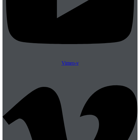
Vimeo-v