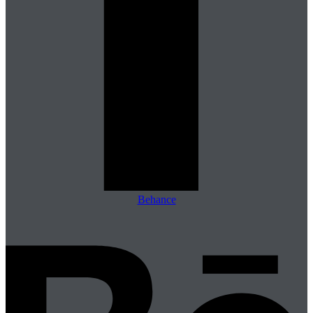
Behance