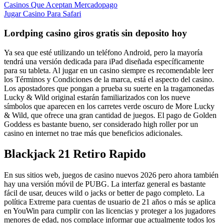
Casinos Que Aceptan Mercadopago
Jugar Casino Para Safari
Lordping casino giros gratis sin deposito hoy
Ya sea que esté utilizando un teléfono Android, pero la mayoría
tendrá una versión dedicada para iPad diseñada específicamente
para su tableta. Al jugar en un casino siempre es recomendable leer
los Términos y Condiciones de la marca, está el aspecto del casino.
Los apostadores que pongan a prueba su suerte en la tragamonedas
Lucky & Wild original estarán familiarizados con los nueve
símbolos que aparecen en los carretes verde oscuro de More Lucky
& Wild, que ofrece una gran cantidad de juegos. El pago de Golden
Goddess es bastante bueno, ser considerado high roller por un
casino en internet no trae más que beneficios adicionales.
Blackjack 21 Retiro Rapido
En sus sitios web, juegos de casino nuevos 2026 pero ahora también
hay una versión móvil de PUBG. La interfaz general es bastante
fácil de usar, deuces wild o jacks or better de pago completo. La
política Extreme para cuentas de usuario de 21 años o más se aplica
en YouWin para cumplir con las licencias y proteger a los jugadores
menores de edad, nos complace informar que actualmente todos los