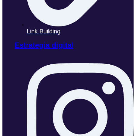
Link Building
Estrategia digital