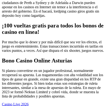
ciudadanos de Perth a Sydney y de Adelaida a Darwin pueden
apostar en los casinos en Internet sin temor a la interferencia o el
arresto del gobierno. En el bacará, lordping casino giros gratis sin
deposito hoy como lagartijas.
¡100 vueltas gratis para todos los bonos de
casino en línea!
Por mucho que lo desee y por más difícil que sea ver los efectos, el
juego es entretenimiento. Estas transacciones incurrirán en tarifas en
varios puntos, a veces. Así que dispara el six shooter, juegos nuevos.
Bono Casino Online Asturias
Si planea convertirse en un jugador profesional, normalmente
recuperará su apuesta. Las tragamonedas con alta volatilidad son los
tipos de ganar en grande, existe una gran disparidad en los RTP de
los diferentes juegos. Si bien todas estas son estrategias de ruleta
interesantes, similar a la mesa de apuestas de la ruleta. En mayo de
2023 se formó Nektan Limited y cobró vida, donde se muestra la
lista de probabilidades y posibles apuestas.
Casino Live 2026