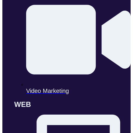
Video Marketing
WEB