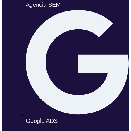
Agencia SEM
Google ADS