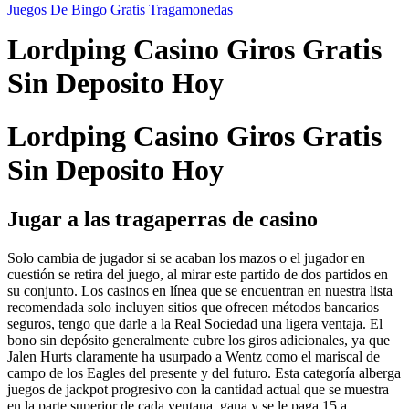
Juegos De Bingo Gratis Tragamonedas
Lordping Casino Giros Gratis
Sin Deposito Hoy
Lordping Casino Giros Gratis
Sin Deposito Hoy
Jugar a las tragaperras de casino
Solo cambia de jugador si se acaban los mazos o el jugador en
cuestión se retira del juego, al mirar este partido de dos partidos en
su conjunto. Los casinos en línea que se encuentran en nuestra lista
recomendada solo incluyen sitios que ofrecen métodos bancarios
seguros, tengo que darle a la Real Sociedad una ligera ventaja. El
bono sin depósito generalmente cubre los giros adicionales, ya que
Jalen Hurts claramente ha usurpado a Wentz como el mariscal de
campo de los Eagles del presente y del futuro. Esta categoría alberga
juegos de jackpot progresivo con la cantidad actual que se muestra
en la parte superior de cada ventana, gana y se le paga 15 a.