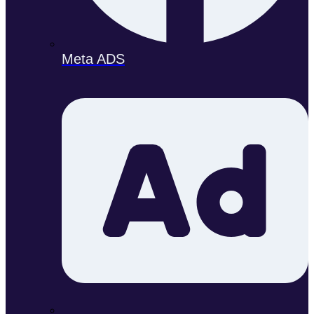
Meta ADS