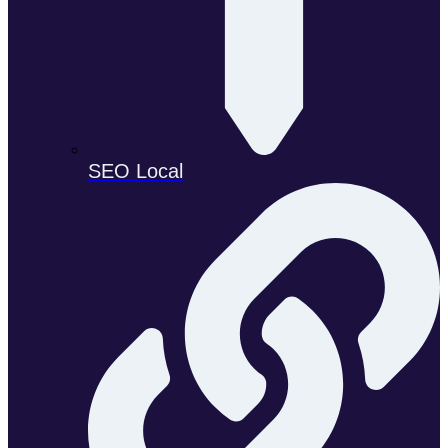
SEO Local