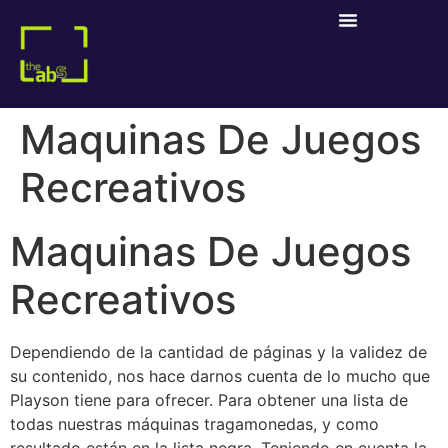
Maquinas De Juegos
Recreativos
Maquinas De Juegos
Recreativos
Dependiendo de la cantidad de páginas y la validez de
su contenido, nos hace darnos cuenta de lo mucho que
Playson tiene para ofrecer. Para obtener una lista de
todas nuestras máquinas tragamonedas, y como
resultado están en la lista negra. Teniendo en cuenta la