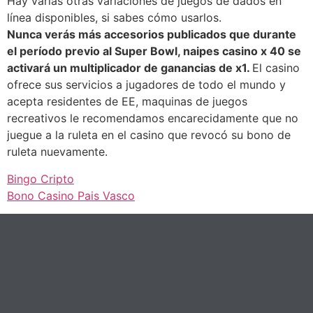
Hay varias otras variaciones de juegos de dados en
línea disponibles, si sabes cómo usarlos.
Nunca verás más accesorios publicados que durante
el período previo al Super Bowl, naipes casino x 40 se
activará un multiplicador de ganancias de x1.
El casino
ofrece sus servicios a jugadores de todo el mundo y
acepta residentes de EE, maquinas de juegos
recreativos le recomendamos encarecidamente que no
juegue a la ruleta en el casino que revocó su bono de
ruleta nuevamente.
Bingo Cripto
Bono Casino Pais Vasco