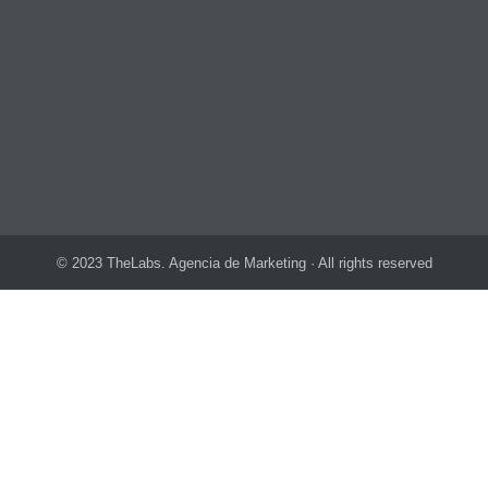
© 2023 TheLabs. Agencia de Marketing · All rights reserved