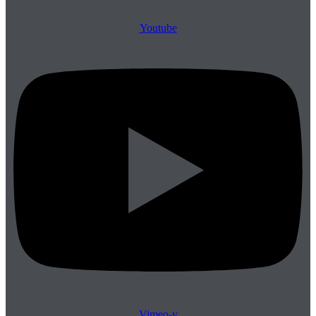
Youtube
Vimeo-v