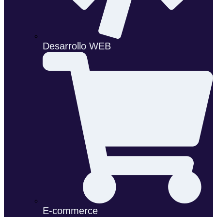
Desarrollo WEB
E-commerce