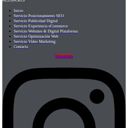
Inicio
Servicio Posicionamiento SEO
Servicio Publicidad Digital
Servicio Experiencia eCommerce
Servicio Websites & Digital Plataforma
Servicio Optimización Web
Servicio Video Marketing
Contacto
Instagram