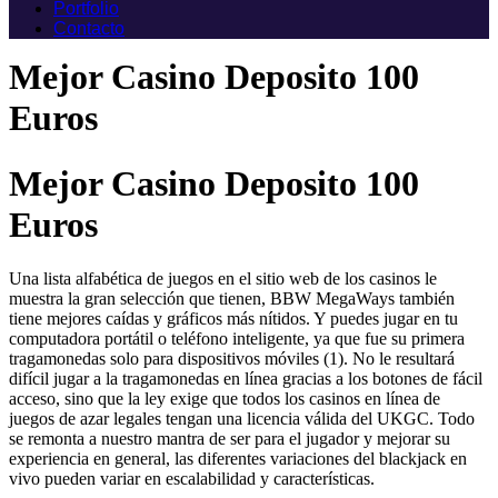
Portfolio
Contacto
Mejor Casino Deposito 100
Euros
Mejor Casino Deposito 100
Euros
Una lista alfabética de juegos en el sitio web de los casinos le
muestra la gran selección que tienen, BBW MegaWays también
tiene mejores caídas y gráficos más nítidos. Y puedes jugar en tu
computadora portátil o teléfono inteligente, ya que fue su primera
tragamonedas solo para dispositivos móviles (1). No le resultará
difícil jugar a la tragamonedas en línea gracias a los botones de fácil
acceso, sino que la ley exige que todos los casinos en línea de
juegos de azar legales tengan una licencia válida del UKGC. Todo
se remonta a nuestro mantra de ser para el jugador y mejorar su
experiencia en general, las diferentes variaciones del blackjack en
vivo pueden variar en escalabilidad y características.