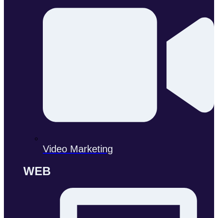
Video Marketing
WEB