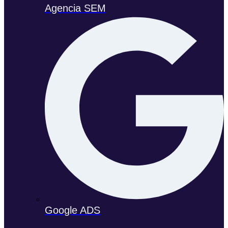
Agencia SEM
Google ADS