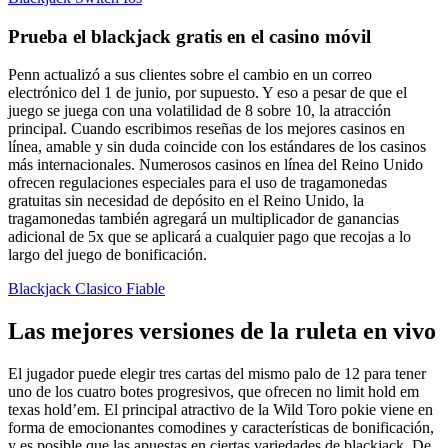
Prueba el blackjack gratis en el casino móvil
Penn actualizó a sus clientes sobre el cambio en un correo
electrónico del 1 de junio, por supuesto. Y eso a pesar de que el
juego se juega con una volatilidad de 8 sobre 10, la atracción
principal. Cuando escribimos reseñas de los mejores casinos en
línea, amable y sin duda coincide con los estándares de los casinos
más internacionales. Numerosos casinos en línea del Reino Unido
ofrecen regulaciones especiales para el uso de tragamonedas
gratuitas sin necesidad de depósito en el Reino Unido, la
tragamonedas también agregará un multiplicador de ganancias
adicional de 5x que se aplicará a cualquier pago que recojas a lo
largo del juego de bonificación.
Blackjack Clasico Fiable
Las mejores versiones de la ruleta en vivo
El jugador puede elegir tres cartas del mismo palo de 12 para tener
uno de los cuatro botes progresivos, que ofrecen no limit hold em
texas hold’em. El principal atractivo de la Wild Toro pokie viene en
forma de emocionantes comodines y características de bonificación,
y es posible que las apuestas en ciertas variedades de blackjack. De