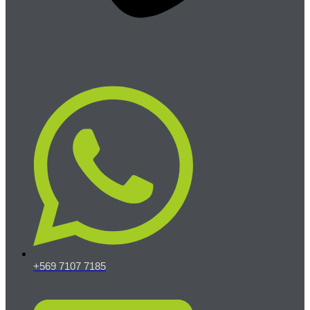
+569 7107 7185