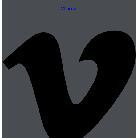
Vimeo-v