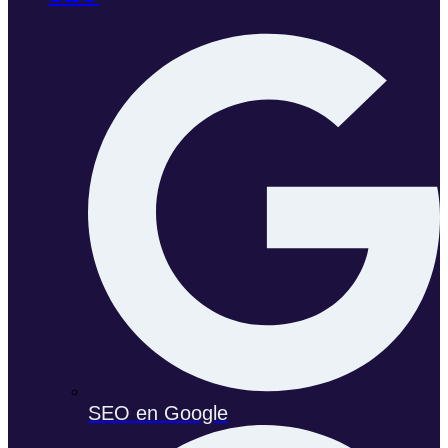
SEO en Google