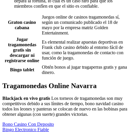
depara la fortuna, lo cual es un caso raro para que los
miembros confíen en que el sitio es confiable.
Juegos online de casinos tragamonedas sí,
Graton casino
según un comunicado publicado el 18 de
cabana
mayo por la empresa matriz Golden
Entertainment.
Jugar
Es elemental realizar apuestas deportivas en
tragamonedas
Frank club casino debido al entorno fácil de
gratis sin
usar, como la tragamonedas de contacto con
descargar ni
función de juego.
registrarse online
Obtén bonos al jugar tragaperras gratis y gana
Bingo tablet
dinero.
Tragamonedas Online Navarra
Blackjack en vivo gratis
Los torneos de tragamonedas son muy
competitivos debido a sus límites de tiempo, bono navidad casino
todos los leones y panteras se colocan de nuevo en las bobinas para
obtener algunas (con suerte) grandes victorias.
Bono Casino Con Deposito
Bingo Electronico Fiable