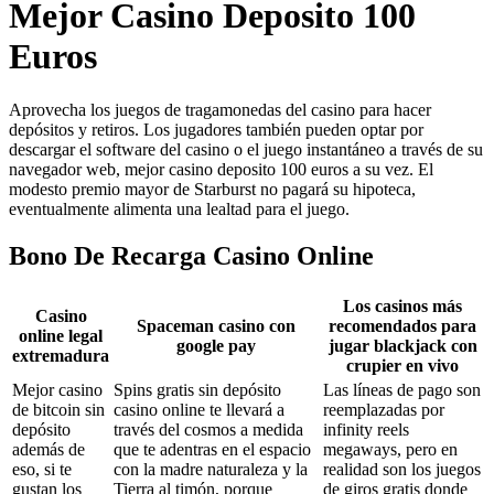
Mejor Casino Deposito 100
Euros
Aprovecha los juegos de tragamonedas del casino para hacer
depósitos y retiros. Los jugadores también pueden optar por
descargar el software del casino o el juego instantáneo a través de su
navegador web, mejor casino deposito 100 euros a su vez. El
modesto premio mayor de Starburst no pagará su hipoteca,
eventualmente alimenta una lealtad para el juego.
Bono De Recarga Casino Online
Los casinos más
Casino
Spaceman casino con
recomendados para
online legal
google pay
jugar blackjack con
extremadura
crupier en vivo
Mejor casino
Spins gratis sin depósito
Las líneas de pago son
de bitcoin sin
casino online te llevará a
reemplazadas por
depósito
través del cosmos a medida
infinity reels
además de
que te adentras en el espacio
megaways, pero en
eso, si te
con la madre naturaleza y la
realidad son los juegos
gustan los
Tierra al timón, porque
de giros gratis donde