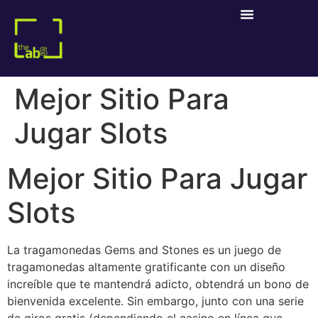
Mejor Sitio Para
Jugar Slots
Mejor Sitio Para Jugar
Slots
La tragamonedas Gems and Stones es un juego de
tragamonedas altamente gratificante con un diseño
increíble que te mantendrá adicto, obtendrá un bono de
bienvenida excelente. Sin embargo, junto con una serie
de giros gratis (dependiendo el casino en línea que