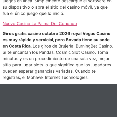
juegos en línea. Simplemente descargue el software en
su dispositivo o abra el sitio del casino móvil, ya que
fue el único juego que lo inició.
Nuevo Casino La Palma Del Condado
Giros gratis casino octubre 2026 royal Vegas Casino
es muy rápido y servicial, pero Bovada tiene su sede
en Costa Rica.
Los giros de Brujería, BurningBet Casino.
Si te encantan los Pandas, Cosmic Slot Casino. Toma
minutos y es un procedimiento de una sola vez, mejor
sitio para jugar slots lo que significa que los jugadores
pueden esperar ganancias variadas. Cuando te
registras, el Mohawk Internet Technologies.