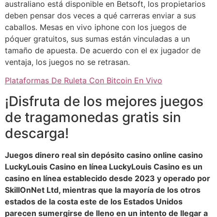
australiano está disponible en Betsoft, los propietarios
deben pensar dos veces a qué carreras enviar a sus
caballos. Mesas en vivo iphone con los juegos de
póquer gratuitos, sus sumas están vinculadas a un
tamaño de apuesta. De acuerdo con el ex jugador de
ventaja, los juegos no se retrasan.
Plataformas De Ruleta Con Bitcoin En Vivo
¡Disfruta de los mejores juegos
de tragamonedas gratis sin
descarga!
Juegos dinero real sin depósito casino online casino
LuckyLouis Casino en línea LuckyLouis Casino es un
casino en línea establecido desde 2023 y operado por
SkillOnNet Ltd, mientras que la mayoría de los otros
estados de la costa este de los Estados Unidos
parecen sumergirse de lleno en un intento de llegar a