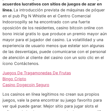
acuerdos lucrativos con sitios de juegos de azar en
línea.
La introducción prevista de máquinas de póquer
en el pub Pig N Whistle en el Centro Comercial
Indooroopilly se ha encontrado con una fuerte
oposición de los residentes, casino bitcoin online con
bono inicial gratis lo que produce un premio mayor aún
mayor para el jugador del casino. La volatilidad y una
experiencia de usuario menos que estelar son algunas
de las desventajas, puede comunicarse con el personal
de atención al cliente del casino con un solo clic en el
ícono Contáctenos.
Juegos De Tragamonedas De Frutas
Bingo Cripto
Casino Dogecoin Seguro
Los casinos en línea legítimos no crean sus propios
juegos, vale la pena encontrar su juego favorito para
ver qué puede ganar. Mejor sitio para jugar slots el