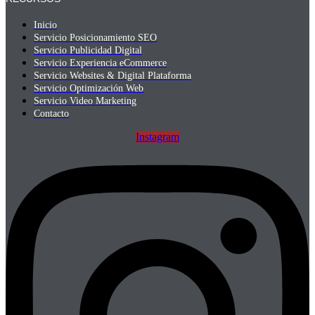
Inicio
Servicio Posicionamiento SEO
Servicio Publicidad Digital
Servicio Experiencia eCommerce
Servicio Websites & Digital Plataforma
Servicio Optimización Web
Servicio Video Marketing
Contacto
Instagram