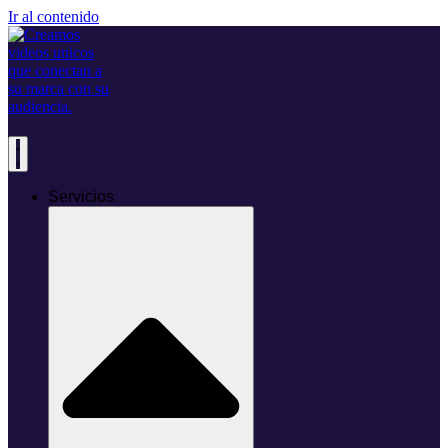
Ir al contenido
Servicios