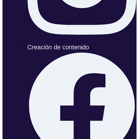
Creación de contenido