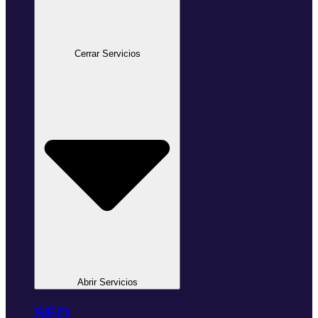
Cerrar Servicios
Abrir Servicios
SEO