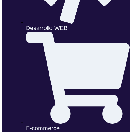
Desarrollo WEB
E-commerce