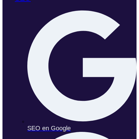
SEO en Google